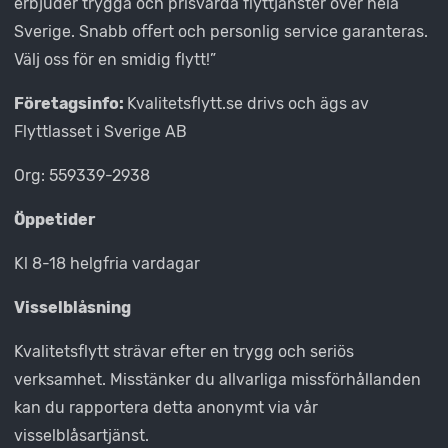
erbjuder trygga och prisvärda flyttjänster över hela
Sverige. Snabb offert och personlig service garanteras.
Välj oss för en smidig flytt!”
Företagsinfo:
Kvalitetsflytt.se drivs och ägs av
Flyttlasset i Sverige AB
Org: 559339-2938
Öppetider
Kl 8-18 helgfria vardagar
Visselblåsning
Kvalitetsflytt strävar efter en trygg och seriös
verksamhet. Misstänker du allvarliga missförhållanden
kan du rapportera detta anonymt via vår
visselblåsartjänst.