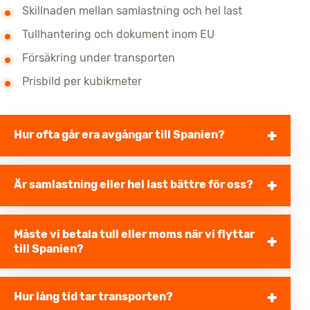
Skillnaden mellan samlastning och hel last
Tullhantering och dokument inom EU
Försäkring under transporten
Prisbild per kubikmeter
Hur ofta går era avgångar till Spanien?
Är samlastning eller hel last bättre för oss?
Måste vi betala tull eller moms när vi flyttar
till Spanien?
Hur lång tid tar transporten?