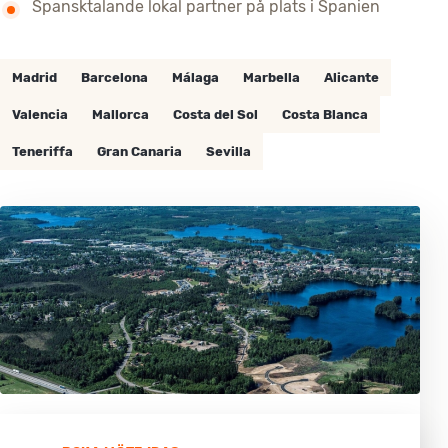
Spansktalande lokal partner på plats i Spanien
Madrid
Barcelona
Málaga
Marbella
Alicante
Valencia
Mallorca
Costa del Sol
Costa Blanca
Teneriffa
Gran Canaria
Sevilla