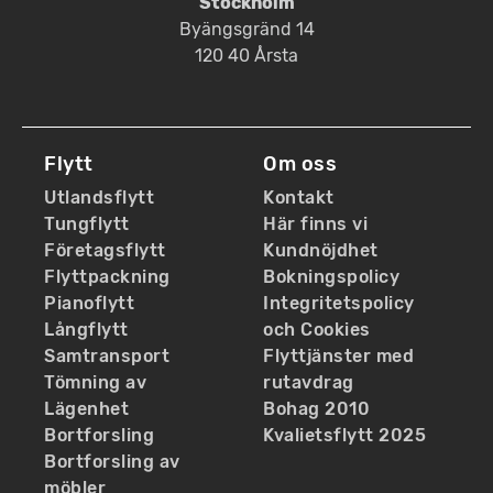
Stockholm
Byängsgränd 14
120 40 Årsta
Flytt
Om oss
Utlandsflytt
Kontakt
Tungflytt
Här finns vi
Företagsflytt
Kundnöjdhet
Flyttpackning
Bokningspolicy
Pianoflytt
Integritetspolicy
Långflytt
och Cookies
Samtransport
Flyttjänster med
Tömning av
rutavdrag
Lägenhet
Bohag 2010
Bortforsling
Kvalietsflytt 2025
Bortforsling av
möbler