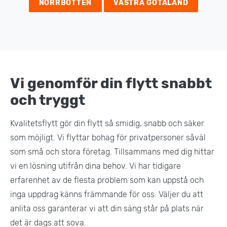
NORRBOTTEN
VÄSTRA GÖTALAND
Arkivflytt
Arbetsmiljöpolicy
Bortforsling
Kassaskaps och tungflytt
ID06-certifiering
Dödsbostädning
Projektflytt totalentreprenad
Miljöpolicy
Bärhjälp
Butiksflytt
Kvalitetspolicy
Bortforsling av vitvaror
Avveckling och tömning
Trafikpolicy
Vi genomför din flytt snabbt
Bortforsling av möbler
Internationell företagsflytt
och tryggt
Möbeltransport
Röjning
Kvalitetsflytt gör din flytt så smidig, snabb och säker
Moped och motorcykelflytt
som möjligt. Vi flyttar bohag för privatpersoner såväl
Linjetrafik och samlastning
som små och stora företag. Tillsammans med dig hittar
Utlandsflytt
vi en lösning utifrån dina behov. Vi har tidigare
Budtransporter
erfarenhet av de flesta problem som kan uppstå och
inga uppdrag känns främmande för oss. Väljer du att
anlita oss garanterar vi att din säng står på plats när
det är dags att sova.