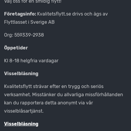
Välj oss för en smidig flytt!”
Företagsinfo:
Kvalitetsflytt.se drivs och ägs av
Flyttlasset i Sverige AB
Org: 559339-2938
Öppetider
Kl 8-18 helgfria vardagar
Visselblåsning
Kvalitetsflytt strävar efter en trygg och seriös
verksamhet. Misstänker du allvarliga missförhållanden
kan du rapportera detta anonymt via vår
visselblåsartjänst.
Visselblåsning