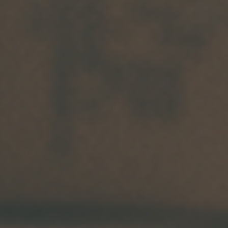
Arkivflytt
Arbetsmiljöpolicy
Bortforsling
Kassaskaps och tungflytt
ID06-certifiering
Dödsbostädning
Projektflytt totalentreprenad
Miljöpolicy
Bärhjälp
Butiksflytt
Kvalitetspolicy
Bortforsling av vitvaror
Avveckling och tömning
Trafikpolicy
Bortforsling av möbler
Internationell företagsflytt
Möbeltransport
Röjning
Moped och motorcykelflytt
Linjetrafik och samlastning
Utlandsflytt
Budtransporter