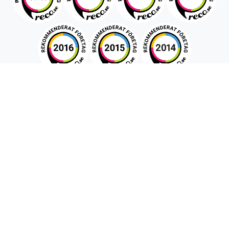
Snabboffert
Förnamn
Efternamn