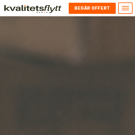
BEGÄR OFFERT
Meny
HEM
HÄR FINNS VI
KONTAKT
Kontakt
FLYTT
Kontakta oss
Flytt
FÖRETAGSFLYTT
Kundnöjdhet
Utlandsflytt
Företagsflytt
UTLANDSFLYTT
Om oss
Tungflytt
Kontorsflytt
VANLIGA FRÅGOR OCH SVAR
Bokningspolicy
Flyttpackning
It och serverflytt
KUBIKRÄKNARE
Integritetspolicy och Cookies
Pianoflytt
Industri och lagerflytt
Flyttjänster med rutavdrag
STÄD
Långflytt
Hotell och longstay flytt
Bohag 2010
Samtransport
Internflytt
Behörigheter & tillstånd
Tömning av Lägenhet