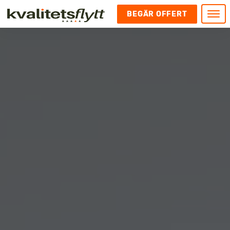
BEGÄR OFFERT
Meny
HEM
HÄR FINNS VI
KONTAKT
Kontakt
FLYTT
Kontakta oss
Flytt
FÖRETAGSFLYTT
Kundnöjdhet
Utlandsflytt
Företagsflytt
UTLANDSFLYTT
Om oss
Tungflytt
Kontorsflytt
VANLIGA FRÅGOR OCH SVAR
Bokningspolicy
Flyttpackning
It och serverflytt
KUBIKRÄKNARE
Integritetspolicy och Cookies
Pianoflytt
Industri och lagerflytt
Flyttjänster med rutavdrag
STÄD
Långflytt
Hotell och longstay flytt
Bohag 2010
Samtransport
Internflytt
Behörigheter & tillstånd
Tömning av Lägenhet