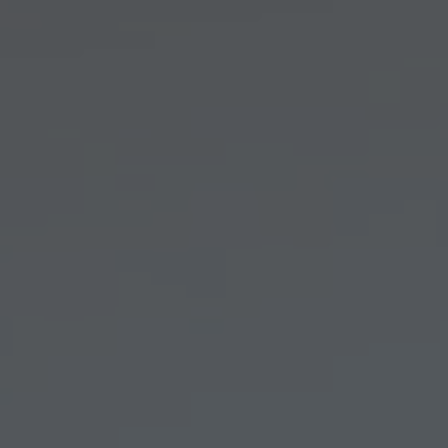
Arkivflytt
Arbetsmiljöpolicy
Bortforsling
Kassaskaps och tungflytt
ID06-certifiering
Dödsbostädning
Projektflytt totalentreprenad
Miljöpolicy
Bärhjälp
Butiksflytt
Kvalitetspolicy
Bortforsling av vitvaror
Avveckling och tömning
Trafikpolicy
Bortforsling av möbler
Internationell företagsflytt
Möbeltransport
Röjning
Moped och motorcykelflytt
Linjetrafik och samlastning
Utlandsflytt
Budtransporter