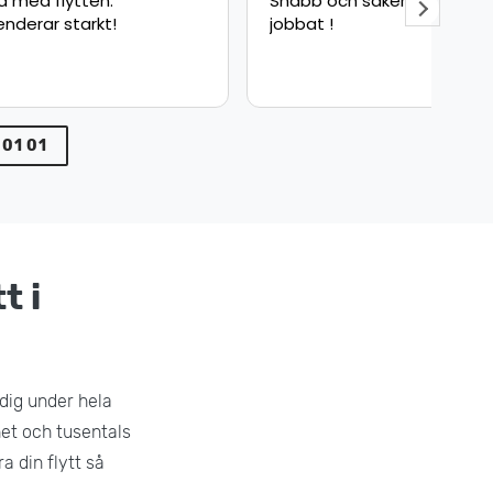
Snabb och säker leverans bra
Fly
jobbat !
sna
pun
min
var
 01 01
t i
dig under hela
het och tusentals
a din flytt så