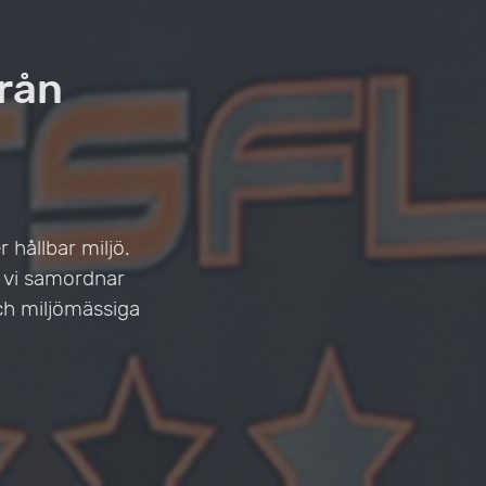
från
 hållbar miljö.
t vi samordnar
ch miljömässiga