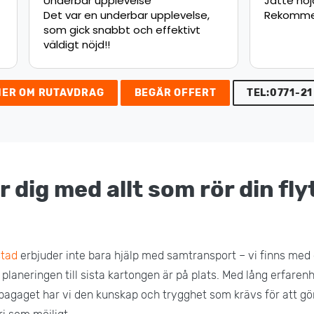
upplevelse
Jätte nöjd med flytten.
 underbar upplevelse,
Rekommenderar starkt!
nabbt och effektivt
d!!
MER OM RUTAVDRAG
BEGÄR OFFERT
TEL:0771-21
r dig med allt som rör din flyt
stad
erbjuder inte bara hjälp med samtransport – vi finns med 
a planeringen till sista kartongen är på plats. Med lång erfaren
bagaget har vi den kunskap och trygghet som krävs för att gör