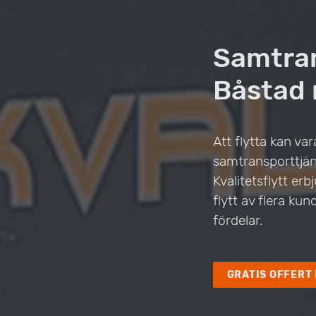
Samtrans
Båstad 
Att flytta kan v
samtransporttjäns
Kvalitetsflytt er
flytt av flera k
fördelar.
GRATIS OFFERT 