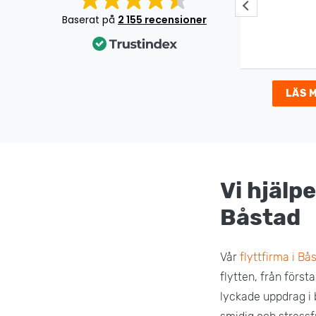
Jätte bra jobb!
Underbar 
Det var en
Baserat på
2 155 recensioner
som gick s
väldigt nöj
LÄS 
Vi hjälpe
Båstad
Vår
flyttfirma i Bå
flytten, från först
lyckade uppdrag i 