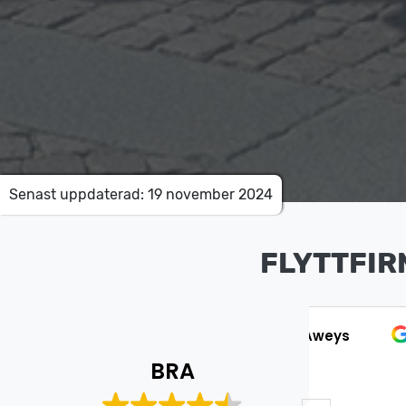
Senast uppdaterad: 19 november 2024
FLYTTFIR
Mohamed Aweys
Is
8 Juli 2026
8 J
BRA