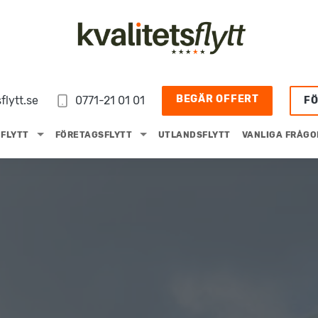
BEGÄR OFFERT
flytt.se
0771-21 01 01
F
FLYTT
FÖRETAGSFLYTT
UTLANDSFLYTT
VANLIGA FRÅGO