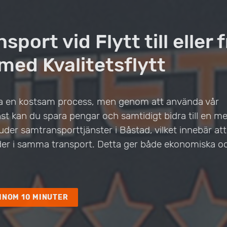
port vid Flytt till eller 
med Kvalitetsflytt
ara en kostsam process, men genom att använda vår
t kan du spara pengar och samtidigt bidra till en mer
bjuder samtransporttjänster i Båstad, vilket innebär at
under i samma transport. Detta ger både ekonomiska o
INOM 10 MINUTER