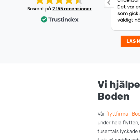
Jätte bra jobb!
Underbar 
Det var en
Baserat på
2 155 recensioner
som gick s
väldigt nöj
LÄS 
Vi hjälpe
Boden
Vår
flyttfirma i Bo
under hela flytten,
tusentals lyckade 