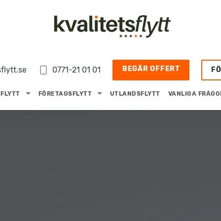
BEGÄR OFFERT
flytt.se
0771-21 01 01
F
FLYTT
FÖRETAGSFLYTT
UTLANDSFLYTT
VANLIGA FRÅGO