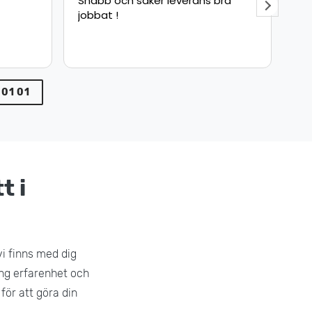
Snabb och säker leverans bra
Fly
jobbat !
sna
pun
min
var
 01 01
t i
vi finns med dig
lång erfarenhet och
för att göra din