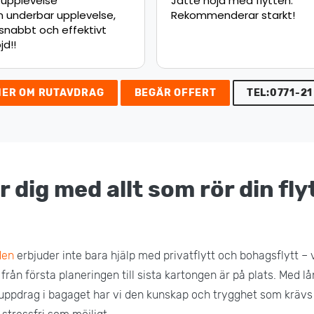
upplevelse
Jätte nöjd med flytten.
 underbar upplevelse,
Rekommenderar starkt!
nabbt och effektivt
d!!
MER OM RUTAVDRAG
BEGÄR OFFERT
TEL:0771-21
r dig med allt som rör din flyt
den
erbjuder inte bara hjälp med privatflytt och bohagsflytt – 
 från första planeringen till sista kartongen är på plats. Med 
uppdrag i bagaget har vi den kunskap och trygghet som krävs 