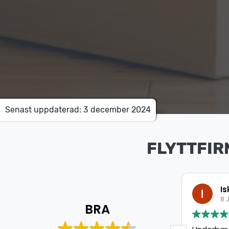
Senast uppdaterad: 3 december 2024
FLYTTFIR
Mohamed Aweys
Is
8 Juli 2026
8 J
BRA