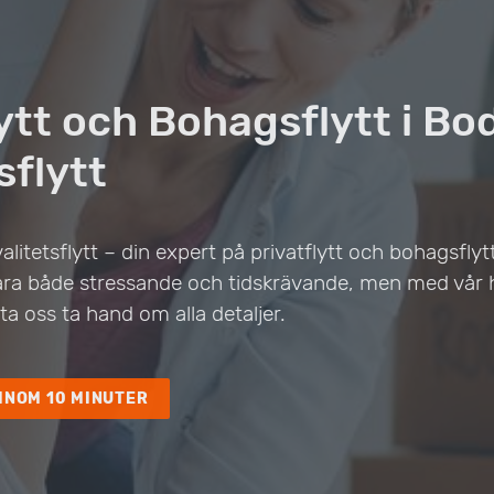
lytt och Bohagsflytt i B
sflytt
alitetsflytt – din expert på privatflytt och bohagsflytt
 vara både stressande och tidskrävande, men med vår 
ta oss ta hand om alla detaljer.
INOM 10 MINUTER