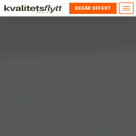
BEGÄR OFFERT
Meny
HEM
HÄR FINNS VI
KONTAKT
Kontakt
FLYTT
Kontakta oss
Flytt
FÖRETAGSFLYTT
Kundnöjdhet
Utlandsflytt
Företagsflytt
UTLANDSFLYTT
Om oss
Tungflytt
Kontorsflytt
VANLIGA FRÅGOR OCH SVAR
Bokningspolicy
Flyttpackning
It och serverflytt
KUBIKRÄKNARE
Integritetspolicy och Cookies
Pianoflytt
Industri och lagerflytt
Flyttjänster med rutavdrag
STÄD
Långflytt
Hotell och longstay flytt
Bohag 2010
Samtransport
Internflytt
Behörigheter & tillstånd
Tömning av Lägenhet