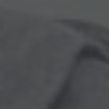
Arkivflytt
Arbetsmiljöpolicy
Bortforsling
Kassaskaps och tungflytt
ID06-certifiering
Dödsbostädning
Projektflytt totalentreprenad
Miljöpolicy
Bärhjälp
Butiksflytt
Kvalitetspolicy
Bortforsling av vitvaror
Avveckling och tömning
Trafikpolicy
Bortforsling av möbler
Internationell företagsflytt
Möbeltransport
Röjning
Moped och motorcykelflytt
Linjetrafik och samlastning
Utlandsflytt
Budtransporter