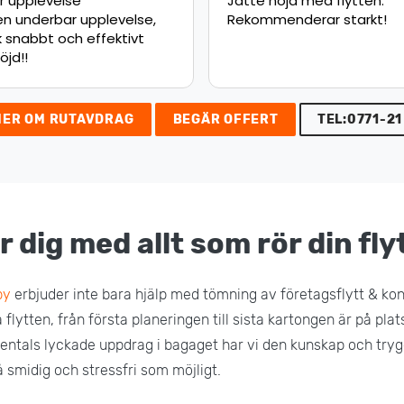
upplevelse
Jätte nöjd med flytten.
 underbar upplevelse,
Rekommenderar starkt!
nabbt och effektivt
d!!
MER OM RUTAVDRAG
BEGÄR OFFERT
TEL:0771-21
r dig med allt som rör din fly
by
erbjuder inte bara hjälp med tömning av företagsflytt & kont
flytten, från första planeringen till sista kartongen är på plat
entals lyckade uppdrag i bagaget har vi den kunskap och try
så smidig och stressfri som möjligt.