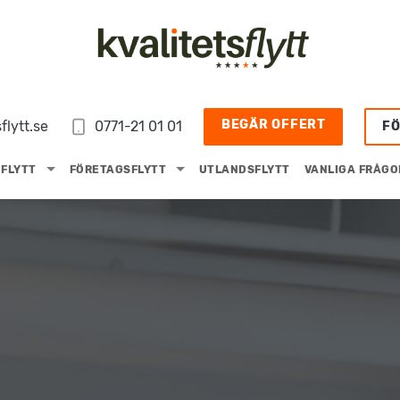
BEGÄR OFFERT
flytt.se
0771-21 01 01
F
FLYTT
FÖRETAGSFLYTT
UTLANDSFLYTT
VANLIGA FRÅGO