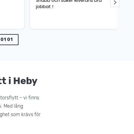
Snabb och säker leverans bra
Fly
jobbat !
sna
pun
min
var
 01 01
tt i Heby
orsflytt – vi finns
s. Med lång
gghet som krävs för