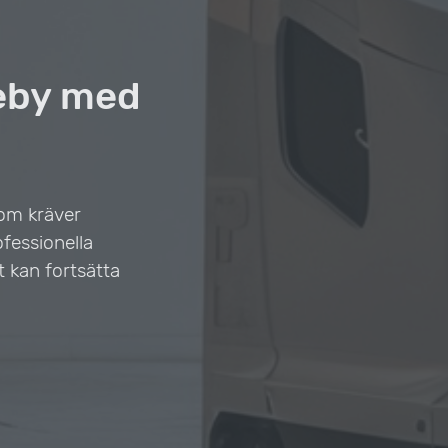
Heby med
som kräver
ofessionella
t kan fortsätta