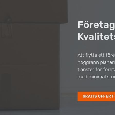
Företag
Kvalitet
Att flytta ett f
noggrann planerin
tjänster för före
med minimal stör
GRATIS OFFERT 