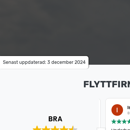
Senast uppdaterad: 3 december 2024
FLYTTFIR
Mohamed Aweys
Is
8 Juli 2026
8 J
BRA