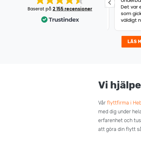
Jätte bra jobb!
Underbar 
Det var en
Baserat på
2 155 recensioner
som gick s
väldigt nöj
LÄS 
Vi hjälpe
Vår
flyttfirma i He
med dig under hela 
erfarenhet och tus
att göra din flytt 