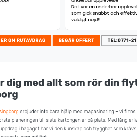
upplevelse
Jätte nöjd med flytten.
 underbar upplevelse,
Rekommenderar starkt!
nabbt och effektivt
d!!
MER OM RUTAVDRAG
BEGÄR OFFERT
TEL:0771-21
r dig med allt som rör din flyt
borg
lsingborg
erbjuder inte bara hjälp med magasinering – vi finns
första planeringen till sista kartongen är på plats. Med lång er
uppdrag i bagaget har vi den kunskap och trygghet som krävs 