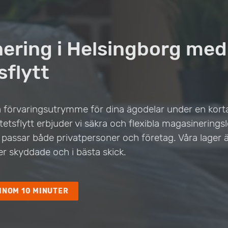
ering i Helsingborg med
sflytt
 förvaringsutrymme för dina ägodelar under en kortar
tetsflytt erbjuder vi säkra och flexibla magasineringsl
passar både privatpersoner och företag. Våra lager ä
ker skyddade och i bästa skick.
INOM 10 MINUTER