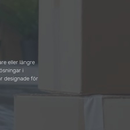
e eller längre
ösningar i
r designade för