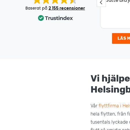
Jätte bra jobb!
Underbar 
Det var en
Baserat på
2 155 recensioner
som gick s
väldigt nöj
LÄS 
Vi hjälpe
Helsing
Vår
flyttfirma i He
hela flytten, från 
tusentals lyckade 