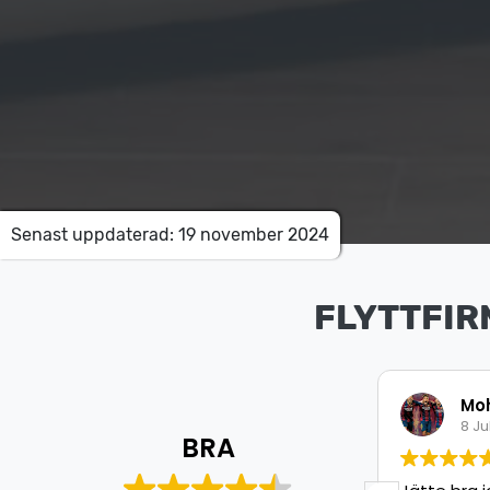
Senast uppdaterad: 19 november 2024
FLYTTFIR
Mohamed Aweys
Is
8 Juli 2026
8 J
BRA