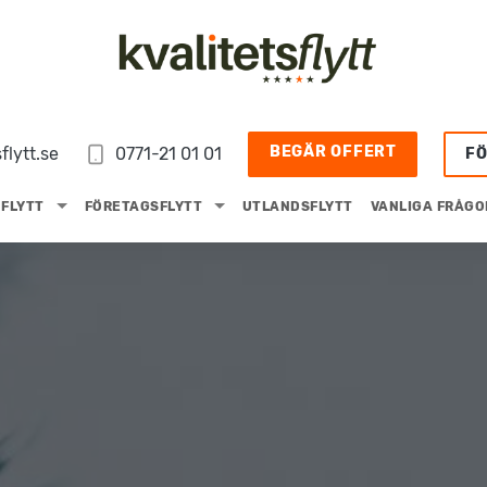
BEGÄR OFFERT
flytt.se
0771-21 01 01
F
FLYTT
FÖRETAGSFLYTT
UTLANDSFLYTT
VANLIGA FRÅGO