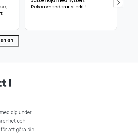
Snabb och säker leverans bra
Fly
jobbat !
sna
pun
min
var
 01 01
t i
 med dig under
farenhet och
för att göra din