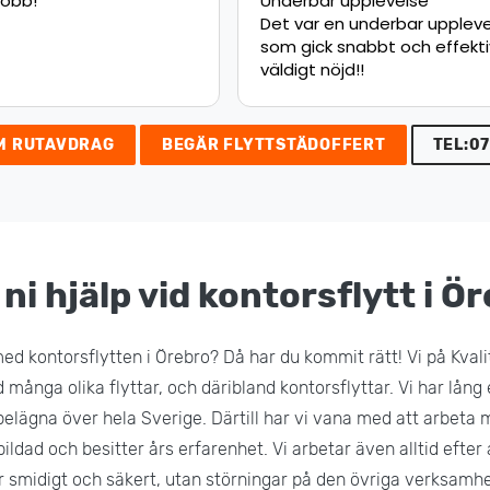
upplevelse
Jätte nöjd med flytten.
 underbar upplevelse,
Rekommenderar starkt!
nabbt och effektivt
d!!
M RUTAVDRAG
BEGÄR FLYTTSTÄDOFFERT
TEL:07
ni hjälp vid kontorsflytt i Ö
ed kontorsflytten i Örebro? Då har du kommit rätt! Vi på Kvali
 många olika flyttar, och däribland kontorsflyttar. Vi har lång 
elägna över hela Sverige. Därtill har vi vana med att arbeta 
ildad och besitter års erfarenhet. Vi arbetar även alltid efter 
er smidigt och säkert, utan störningar på den övriga verksamh