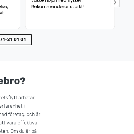
Snabb och säker leverans bra
Fly
jobbat !
sna
pun
min
var
71-21 01 01
rebro?
tetsflytt arbetar
erfarenhet i
med företag, och är
att vara effektiva
eten. Om du är på