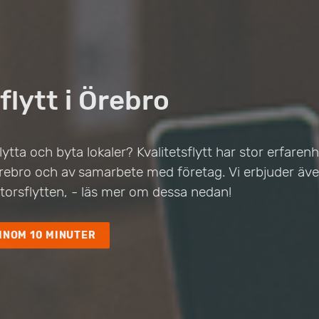
flytt i Örebro
lytta och byta lokaler? Kvalitetsflytt har stor erfaren
Örebro och av samarbete med företag. Vi erbjuder även
ntorsflytten, - läs mer om dessa nedan!
INOM 10 MINUTER