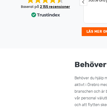
Jätte bra jobb!
Underbar 
Det var en
Baserat på
2 155 recensioner
som gick s
väldigt nöj
LÄS MER O
Behöver 
Behöver du hjälp m
aktivt i Örebro med
branschen och är b
vår personal välutb
och att flytten sk