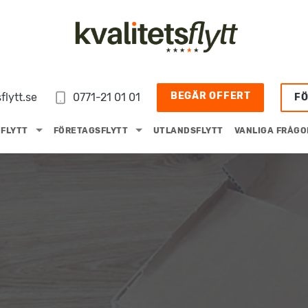
BEGÄR OFFERT
flytt.se
0771-21 01 01
F
FLYTT
FÖRETAGSFLYTT
UTLANDSFLYTT
VANLIGA FRÅGO