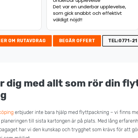
upplevelse
Jätte nöjd med flytten.
 underbar upplevelse,
Rekommenderar starkt!
nabbt och effektivt
d!!
MER OM RUTAVDRAG
BEGÄR OFFERT
TEL:0771-21
r dig med allt som rör din flyt
ng
nköping
erbjuder inte bara hjälp med flyttpackning – vi finns m
a planeringen till sista kartongen är på plats. Med lång erfaren
bagaget har vi den kunskap och trygghet som krävs för att gör