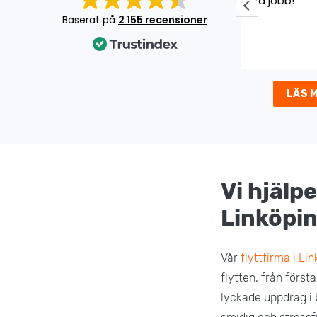
Jätte bra jobb!
Underbar 
Det var en
Baserat på
2 155 recensioner
som gick s
väldigt nöj
LÄS 
Vi hjälpe
Linköpi
Vår
flyttfirma i Li
flytten, från först
lyckade uppdrag i 