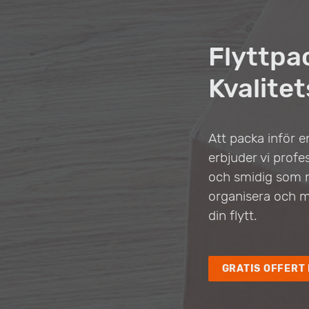
Flyttpa
Kvalitet
Att packa inför e
erbjuder vi profes
och smidig som mö
organisera och m
din flytt.
GRATIS OFFERT 