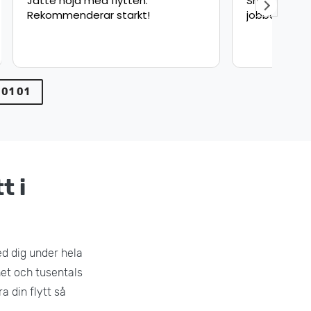
Snabb och säker leverans bra
Fly
jobbat !
sna
pun
min
var
 01 01
t i
ed dig under hela
het och tusentals
a din flytt så