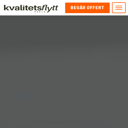
BEGÄR OFFERT
Meny
HEM
HÄR FINNS VI
KONTAKT
Kontakt
FLYTT
Kontakta oss
Flytt
FÖRETAGSFLYTT
Kundnöjdhet
Utlandsflytt
Företagsflytt
UTLANDSFLYTT
Om oss
Tungflytt
Kontorsflytt
VANLIGA FRÅGOR OCH SVAR
Bokningspolicy
Flyttpackning
It och serverflytt
KUBIKRÄKNARE
Integritetspolicy och Cookies
Pianoflytt
Industri och lagerflytt
Flyttjänster med rutavdrag
STÄD
Långflytt
Hotell och longstay flytt
Bohag 2010
Samtransport
Internflytt
Behörigheter & tillstånd
Tömning av Lägenhet