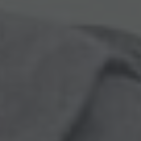
Arkivflytt
Arbetsmiljöpolicy
Bortforsling
Kassaskaps och tungflytt
ID06-certifiering
Dödsbostädning
Projektflytt totalentreprenad
Miljöpolicy
Bärhjälp
Butiksflytt
Kvalitetspolicy
Bortforsling av vitvaror
Avveckling och tömning
Trafikpolicy
Bortforsling av möbler
Internationell företagsflytt
Möbeltransport
Röjning
Moped och motorcykelflytt
Linjetrafik och samlastning
Utlandsflytt
Budtransporter