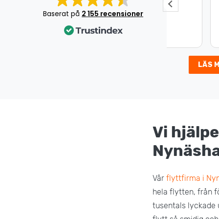
Jätte bra jobb!
Underbar 
Det var en
Baserat på
2 155 recensioner
som gick s
väldigt nöj
LÄS 
Vi hjälpe
Nynäsh
Vår
flyttfirma i N
hela flytten, från 
tusentals lyckade 