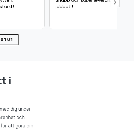
Snabb och säker leverans bra
Fly
jobbat !
sna
pun
min
var
 01 01
t i
 med dig under
farenhet och
för att göra din