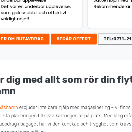
upplevelse
Jätte nöjd med flytten.
 underbar upplevelse,
Rekommenderar starkt!
nabbt och effektivt
d!!
MER OM RUTAVDRAG
BEGÄR OFFERT
TEL:0771-21
r dig med allt som rör din flyt
amn
ynäshamn
erbjuder inte bara hjälp med magasinering – vi finns
första planeringen till sista kartongen är på plats. Med lång er
uppdrag i bagaget har vi den kunskap och trygghet som krävs 