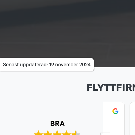
Senast uppdaterad: 19 november 2024
FLYTTFIR
Mohamed Aweys
Is
8 Juli 2026
8 J
BRA