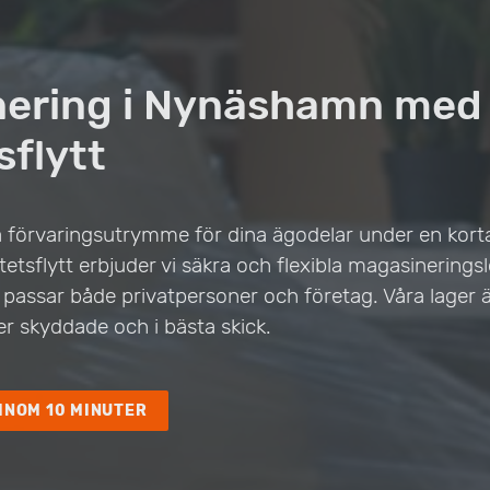
nering i Nynäshamn med
sflytt
 förvaringsutrymme för dina ägodelar under en kortar
tetsflytt erbjuder vi säkra och flexibla magasineringsl
ssar både privatpersoner och företag. Våra lager ä
ker skyddade och i bästa skick.
INOM 10 MINUTER