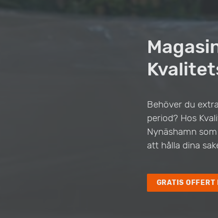
Magasi
Kvalitet
Behöver du extra
period? Hos Kvali
Nynäshamn som pa
att hålla dina sa
GRATIS OFFERT 