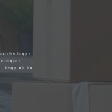
e eller längre
ösningar i
r designade för