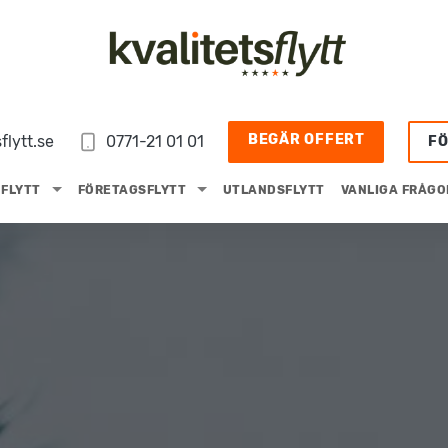
BEGÄR OFFERT
flytt.se
0771-21 01 01
F
FLYTT
FÖRETAGSFLYTT
UTLANDSFLYTT
VANLIGA FRÅGO