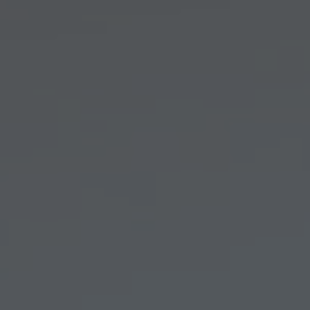
Arkivflytt
Arbetsmiljöpolicy
Bortforsling
Kassaskaps och tungflytt
ID06-certifiering
Dödsbostädning
Projektflytt totalentreprenad
Miljöpolicy
Bärhjälp
Butiksflytt
Kvalitetspolicy
Bortforsling av vitvaror
Avveckling och tömning
Trafikpolicy
Bortforsling av möbler
Internationell företagsflytt
Möbeltransport
Röjning
Moped och motorcykelflytt
Linjetrafik och samlastning
Utlandsflytt
Budtransporter