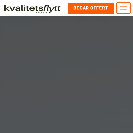
BEGÄR OFFERT
Meny
HEM
HÄR FINNS VI
KONTAKT
Kontakt
FLYTT
Kontakta oss
Flytt
FÖRETAGSFLYTT
Kundnöjdhet
Utlandsflytt
Företagsflytt
UTLANDSFLYTT
Om oss
Tungflytt
Kontorsflytt
VANLIGA FRÅGOR OCH SVAR
Bokningspolicy
Flyttpackning
It och serverflytt
KUBIKRÄKNARE
Integritetspolicy och Cookies
Pianoflytt
Industri och lagerflytt
Flyttjänster med rutavdrag
STÄD
Långflytt
Hotell och longstay flytt
Bohag 2010
Samtransport
Internflytt
Behörigheter & tillstånd
Tömning av Lägenhet