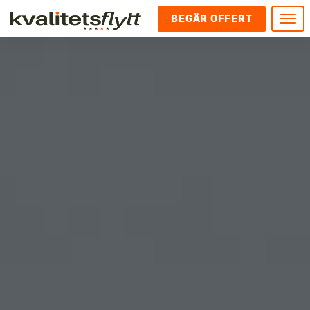
BEGÄR OFFERT
Meny
HEM
HÄR FINNS VI
KONTAKT
Kontakt
FLYTT
Kontakta oss
Flytt
FÖRETAGSFLYTT
Kundnöjdhet
Utlandsflytt
Företagsflytt
UTLANDSFLYTT
Om oss
Tungflytt
Kontorsflytt
VANLIGA FRÅGOR OCH SVAR
Bokningspolicy
Flyttpackning
It och serverflytt
KUBIKRÄKNARE
Integritetspolicy och Cookies
Pianoflytt
Industri och lagerflytt
Flyttjänster med rutavdrag
STÄD
Långflytt
Hotell och longstay flytt
Bohag 2010
Samtransport
Internflytt
Behörigheter & tillstånd
Tömning av Lägenhet