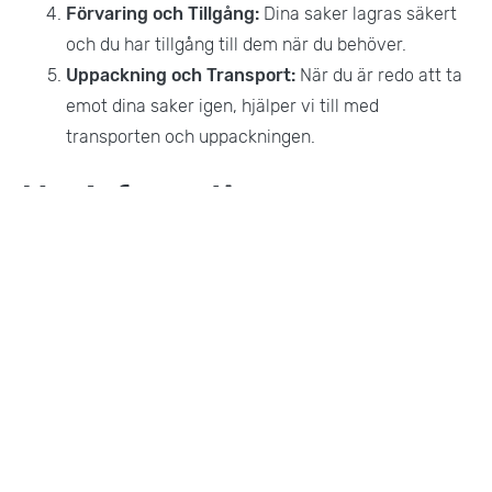
Förvaring och Tillgång:
Dina saker lagras säkert
och du har tillgång till dem när du behöver.
Uppackning och Transport:
När du är redo att ta
emot dina saker igen, hjälper vi till med
transporten och uppackningen.
Mer Information
Förutom magasinering erbjuder vi även:
Bohagsflytt:
Hjälp med att flytta hela ditt hem.
Företagsflytt:
Professionell flytt av kontor och
företag.
Flyttpackning:
Hjälp med att packa dina ägodelar
inför flytt.
Flyttstädning:
Professionell städning efter
flytten.