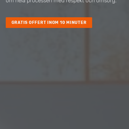
om hela processen med respekt och omsorg.
GRATIS OFFERT INOM 10 MINUTER