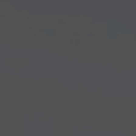
Arkivflytt
Arbetsmiljöpolicy
Bortforsling
Kassaskaps och tungflytt
ID06-certifiering
Dödsbostädning
Projektflytt totalentreprenad
Miljöpolicy
Bärhjälp
Butiksflytt
Kvalitetspolicy
Bortforsling av vitvaror
Avveckling och tömning
Trafikpolicy
Bortforsling av möbler
Internationell företagsflytt
Möbeltransport
Röjning
Moped och motorcykelflytt
Linjetrafik och samlastning
Utlandsflytt
Budtransporter