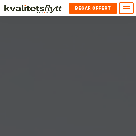
BEGÄR OFFERT
Meny
HEM
HÄR FINNS VI
KONTAKT
Kontakt
FLYTT
Kontakta oss
Flytt
FÖRETAGSFLYTT
Kundnöjdhet
Utlandsflytt
Företagsflytt
UTLANDSFLYTT
Om oss
Tungflytt
Kontorsflytt
VANLIGA FRÅGOR OCH SVAR
Bokningspolicy
Flyttpackning
It och serverflytt
KUBIKRÄKNARE
Integritetspolicy och Cookies
Pianoflytt
Industri och lagerflytt
Flyttjänster med rutavdrag
STÄD
Långflytt
Hotell och longstay flytt
Bohag 2010
Samtransport
Internflytt
Behörigheter & tillstånd
Tömning av Lägenhet