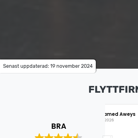
Senast uppdaterad: 19 november 2024
FLYTTFIR
Mohamed Aweys
Is
8 Juli 2026
8 J
BRA