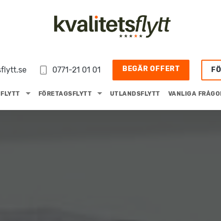
BEGÄR OFFERT
flytt.se
0771-21 01 01
F
FLYTT
FÖRETAGSFLYTT
UTLANDSFLYTT
VANLIGA FRÅGO