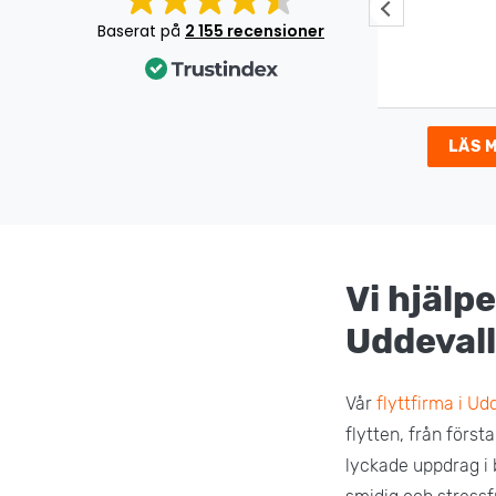
Jätte bra jobb!
Underbar 
Det var en
Baserat på
2 155 recensioner
som gick s
väldigt nöj
LÄS 
Vi hjälpe
Uddeval
Vår
flyttfirma i Ud
flytten, från först
lyckade uppdrag i 