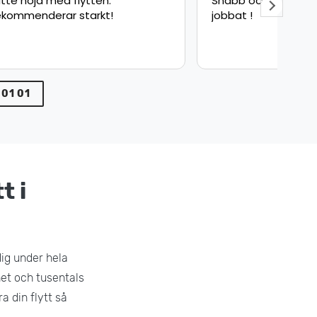
Snabb och säker leverans bra
Fly
jobbat !
sna
pun
min
var
 01 01
t i
dig under hela
het och tusentals
a din flytt så