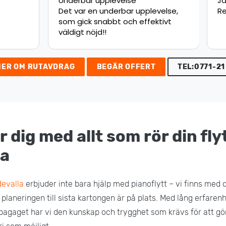
upplevelse
Jätte nöjd med flytten.
 underbar upplevelse,
Rekommenderar starkt!
nabbt och effektivt
d!!
MER OM RUTAVDRAG
BEGÄR OFFERT
TEL:0771-21
r dig med allt som rör din flyt
la
devalla
erbjuder inte bara hjälp med pianoflytt – vi finns med 
a planeringen till sista kartongen är på plats. Med lång erfaren
bagaget har vi den kunskap och trygghet som krävs för att gör