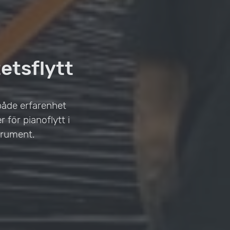
etsflytt
 både erfarenhet
r för pianoflytt i
strument.