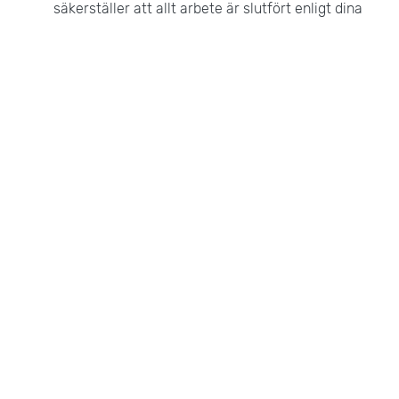
säkerställer att allt arbete är slutfört enligt dina
önskemål.
Mer Information
Förutom tömning av lägenhet/hus erbjuder vi även:
Bohagsflytt:
Hjälp med att flytta hela ditt hem.
Företagsflytt:
Professionell flytt av kontor och
företag.
Flyttpackning:
Hjälp med att packa dina ägodelar
inför flytt.
Magasinering:
Säkra förvaringsutrymmen för
dina ägodelar.
Flyttstädning:
Professionell städning efter
flytten.