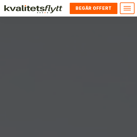
BEGÄR OFFERT
Meny
HEM
HÄR FINNS VI
KONTAKT
Kontakt
FLYTT
Kontakta oss
Flytt
FÖRETAGSFLYTT
Kundnöjdhet
Utlandsflytt
Företagsflytt
UTLANDSFLYTT
Om oss
Tungflytt
Kontorsflytt
VANLIGA FRÅGOR OCH SVAR
Bokningspolicy
Flyttpackning
It och serverflytt
KUBIKRÄKNARE
Integritetspolicy och Cookies
Pianoflytt
Industri och lagerflytt
Flyttjänster med rutavdrag
STÄD
Långflytt
Hotell och longstay flytt
Bohag 2010
Samtransport
Internflytt
Behörigheter & tillstånd
Tömning av Lägenhet