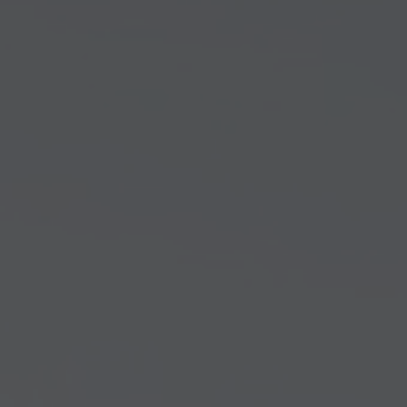
Arkivflytt
Arbetsmiljöpolicy
Bortforsling
Kassaskaps och tungflytt
ID06-certifiering
Dödsbostädning
Projektflytt totalentreprenad
Miljöpolicy
Bärhjälp
Butiksflytt
Kvalitetspolicy
Bortforsling av vitvaror
Avveckling och tömning
Trafikpolicy
Bortforsling av möbler
Internationell företagsflytt
Möbeltransport
Röjning
Moped och motorcykelflytt
Linjetrafik och samlastning
Utlandsflytt
Budtransporter