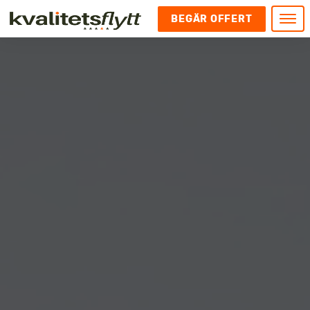
BEGÄR OFFERT
Meny
HEM
HÄR FINNS VI
KONTAKT
Kontakt
FLYTT
Kontakta oss
Flytt
FÖRETAGSFLYTT
Kundnöjdhet
Utlandsflytt
Företagsflytt
UTLANDSFLYTT
Om oss
Tungflytt
Kontorsflytt
VANLIGA FRÅGOR OCH SVAR
Bokningspolicy
Flyttpackning
It och serverflytt
KUBIKRÄKNARE
Integritetspolicy och Cookies
Pianoflytt
Industri och lagerflytt
Flyttjänster med rutavdrag
STÄD
Långflytt
Hotell och longstay flytt
Bohag 2010
Samtransport
Internflytt
Behörigheter & tillstånd
Tömning av Lägenhet