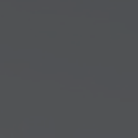
Arkivflytt
Arbetsmiljöpolicy
Bortforsling
Kassaskaps och tungflytt
ID06-certifiering
Dödsbostädning
Projektflytt totalentreprenad
Miljöpolicy
Bärhjälp
Butiksflytt
Kvalitetspolicy
Bortforsling av vitvaror
Avveckling och tömning
Trafikpolicy
Bortforsling av möbler
Internationell företagsflytt
Möbeltransport
Röjning
Moped och motorcykelflytt
Linjetrafik och samlastning
Utlandsflytt
Budtransporter