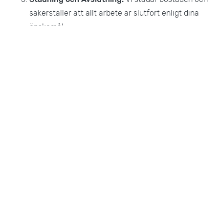
säkerställer att allt arbete är slutfört enligt dina
önskemål.
Mer Information
Förutom tömning av lägenhet/hus erbjuder vi även:
Bohagsflytt:
Hjälp med att flytta hela ditt hem.
Företagsflytt:
Professionell flytt av kontor och
företag.
Flyttpackning:
Hjälp med att packa dina ägodelar
inför flytt.
Magasinering:
Säkra förvaringsutrymmen för
dina ägodelar.
Flyttstädning:
Professionell städning efter
flytten.