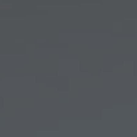
Arkivflytt
Arbetsmiljöpolicy
Bortforsling
Kassaskaps och tungflytt
ID06-certifiering
Dödsbostädning
Projektflytt totalentreprenad
Miljöpolicy
Bärhjälp
Butiksflytt
Kvalitetspolicy
Bortforsling av vitvaror
Avveckling och tömning
Trafikpolicy
Bortforsling av möbler
Internationell företagsflytt
Möbeltransport
Röjning
Moped och motorcykelflytt
Linjetrafik och samlastning
Utlandsflytt
Budtransporter