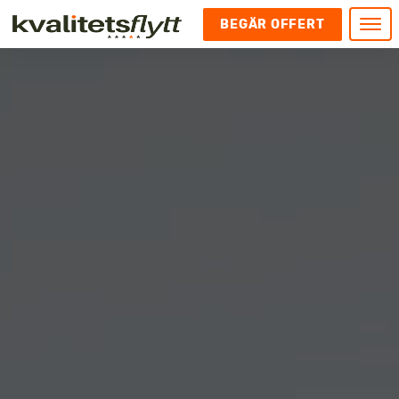
BEGÄR OFFERT
Meny
HEM
HÄR FINNS VI
KONTAKT
Kontakt
FLYTT
Kontakta oss
Flytt
FÖRETAGSFLYTT
Kundnöjdhet
Utlandsflytt
Företagsflytt
UTLANDSFLYTT
Om oss
Tungflytt
Kontorsflytt
VANLIGA FRÅGOR OCH SVAR
Bokningspolicy
Flyttpackning
It och serverflytt
KUBIKRÄKNARE
Integritetspolicy och Cookies
Pianoflytt
Industri och lagerflytt
Flyttjänster med rutavdrag
STÄD
Långflytt
Hotell och longstay flytt
Bohag 2010
Samtransport
Internflytt
Behörigheter & tillstånd
Tömning av Lägenhet