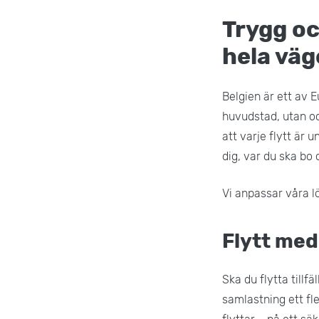
Trygg och
hela vä
Belgien är ett av E
huvudstad, utan oc
att varje flytt är
dig, var du ska bo
Vi anpassar våra lö
Flytt me
Ska du flytta tillf
samlastning ett fl