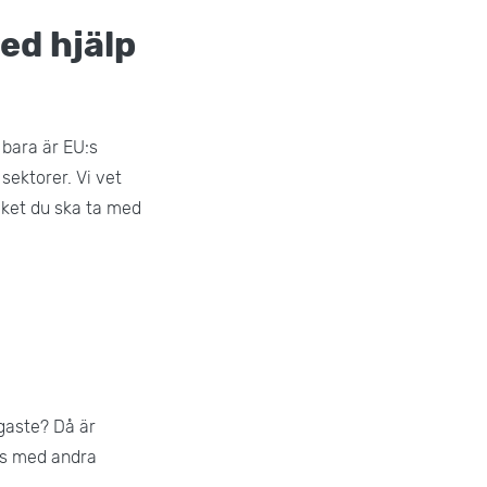
med hjälp
 bara är EU:s
ektorer. Vi vet
cket du ska ta med
igaste? Då är
ans med andra