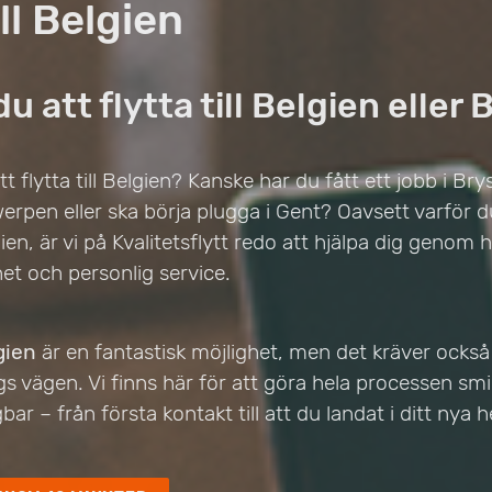
ill Belgien
u att flytta till Belgien eller 
 flytta till Belgien? Kanske har du fått ett jobb i Bry
twerpen eller ska börja plugga i Gent? Oavsett varför d
en, är vi på Kvalitetsflytt redo att hjälpa dig genom 
et och personlig service.
lgien
är en fantastisk möjlighet, men det kräver också
gs vägen. Vi finns här för att göra hela processen sm
ar – från första kontakt till att du landat i ditt nya 