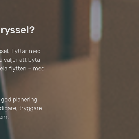
Bryssel?
ssel, flyttar med
u väljer att byta
hela flytten – med
 god planering
idigare, tryggare
hem.