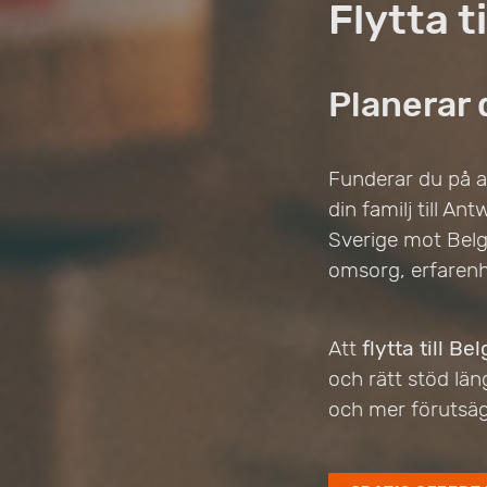
Flytta t
Planerar d
Funderar du på att
din familj till An
Sverige mot Belgi
omsorg, erfarenh
Att
flytta till Be
och rätt stöd län
och mer förutsägb