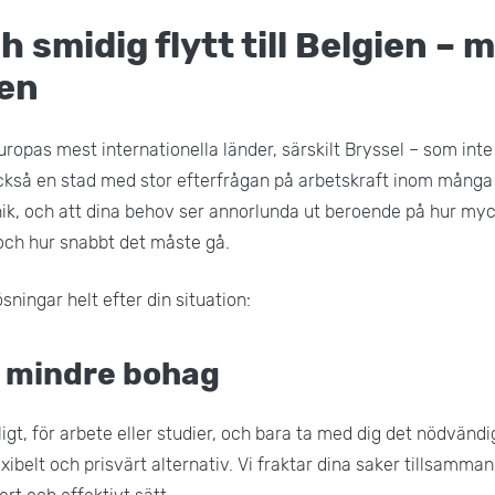
 smidig flytt till Belgien – 
gen
uropas mest internationella länder, särskilt Bryssel – som inte
kså en stad med stor efterfrågan på arbetskraft inom många s
 unik, och att dina behov ser annorlunda ut beroende på hur my
 och hur snabbt det måste gå.
sningar helt efter din situation:
d mindre bohag
älligt, för arbete eller studier, och bara ta med dig det nödvänd
exibelt och prisvärt alternativ. Vi fraktar dina saker tillsamm