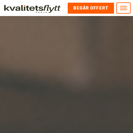
BEGÄR OFFERT
Meny
HEM
HÄR FINNS VI
KONTAKT
Kontakt
FLYTT
Kontakta oss
Flytt
FÖRETAGSFLYTT
Kundnöjdhet
Utlandsflytt
Företagsflytt
UTLANDSFLYTT
Om oss
Tungflytt
Kontorsflytt
VANLIGA FRÅGOR OCH SVAR
Bokningspolicy
Flyttpackning
It och serverflytt
KUBIKRÄKNARE
Integritetspolicy och Cookies
Pianoflytt
Industri och lagerflytt
Flyttjänster med rutavdrag
STÄD
Långflytt
Hotell och longstay flytt
Bohag 2010
Samtransport
Internflytt
Behörigheter & tillstånd
Tömning av Lägenhet