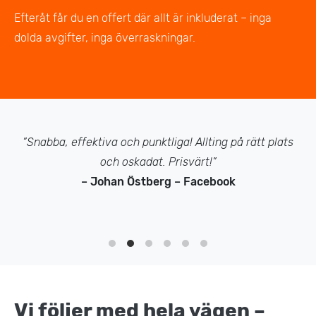
Efteråt får du en offert där allt är inkluderat – inga
dolda avgifter, inga överraskningar.
”Snabba, effektiva och punktliga! Allting på rätt plats
och oskadat. Prisvärt!”
– Johan Östberg – Facebook
Vi följer med hela vägen –