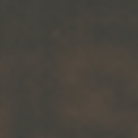
Arkivflytt
Arbetsmiljöpolicy
Bortforsling
Kassaskaps och tungflytt
ID06-certifiering
Dödsbostädning
Projektflytt totalentreprenad
Miljöpolicy
Bärhjälp
Butiksflytt
Kvalitetspolicy
Bortforsling av vitvaror
Avveckling och tömning
Trafikpolicy
Bortforsling av möbler
Internationell företagsflytt
Möbeltransport
Röjning
Moped och motorcykelflytt
Linjetrafik och samlastning
Utlandsflytt
Budtransporter