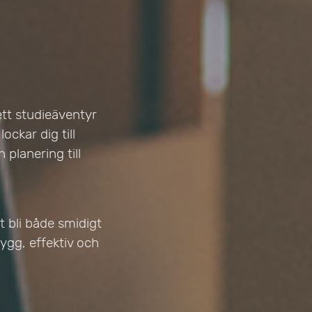
ett studieäventyr
ockar dig till
n planering till
et bli både smidigt
rygg, effektiv och