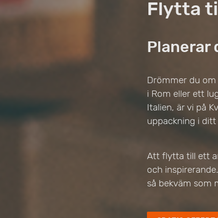
Flytta ti
Planerar d
Drömmer du om att
i Rom eller ett l
Italien, är vi på K
uppackning i dit
Att flytta till et
och inspirerande. 
så bekväm som m