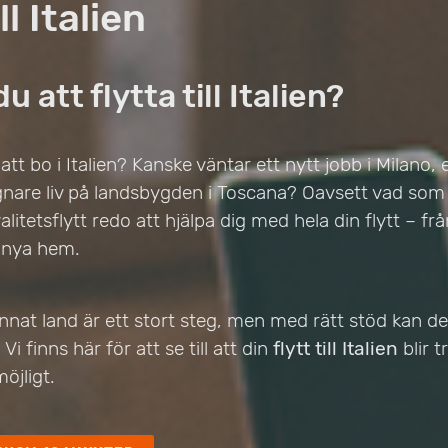
ll Italien
u att flytta till Italien?
 bo i Italien? Kanske väntar ett nytt jobb i Milano, 
ugnare liv på landsbygden i Toscana? Oavsett vad som l
valitetsflytt redo att hjälpa dig med hela din flytt – frå
t nya hem.
t annat land är ett stort steg, men med rätt stöd kan d
Vi finns här för att se till att din
flytt till Italien
blir t
öjligt.