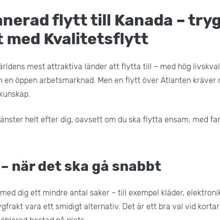
anerad flytt till Kanada – try
t med Kvalitetsflytt
rldens mest attraktiva länder att flytta till – med hög livskvali
h en öppen arbetsmarknad. Men en flytt över Atlanten kräver
 kunskap.
jänster helt efter dig, oavsett om du ska flytta ensam, med fam
 – när det ska gå snabbt
ed dig ett mindre antal saker – till exempel kläder, elektronik
frakt vara ett smidigt alternativ. Det är ett bra val vid kortare