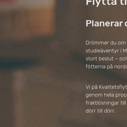
Flytta t
Planerar d
Drömmer du om ett
studieäventyr i Mo
stort beslut – o
fötterna på nord
Vi på Kvalitetsfly
genom hela proces
fraktlösningar ti
dörr till dörr.