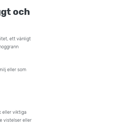
ggt och
tet, ett vänligt
 noggrann
ilj eller som
 eller viktiga
 vistelser eller