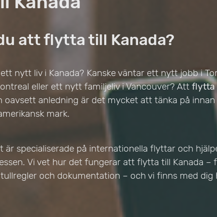
ill Kanada
u att flytta till Kanada?
 nytt liv i Kanada? Kanske väntar ett nytt jobb i Tor
ntreal eller ett nytt familjeliv i Vancouver? Att
flytta
ch oavsett anledning är det mycket att tänka på inna
amerikansk mark.
tt är specialiserade på internationella flyttar och hjälp
sen. Vi vet hur det fungerar att flytta till Kanada – f
ll tullregler och dokumentation – och vi finns med dig