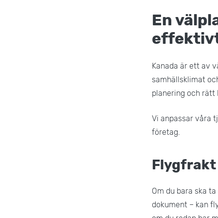
En välpl
effektiv
Kanada är ett av vä
samhällsklimat oc
planering och rätt
Vi anpassar våra t
företag.
Flygfrakt
Om du bara ska ta m
dokument – kan flyg