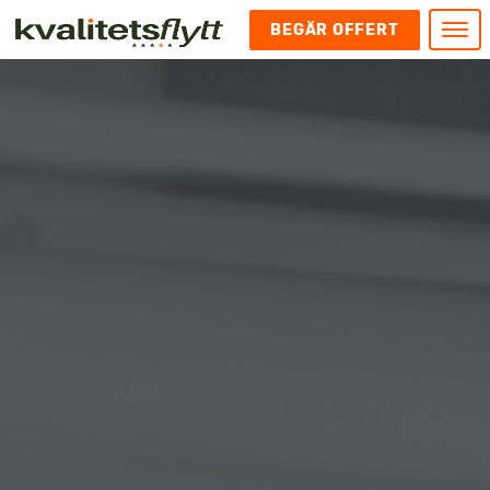
BEGÄR OFFERT
Meny
HEM
HÄR FINNS VI
KONTAKT
Kontakt
FLYTT
Kontakta oss
Flytt
FÖRETAGSFLYTT
Kundnöjdhet
Utlandsflytt
Företagsflytt
UTLANDSFLYTT
Om oss
Tungflytt
Kontorsflytt
VANLIGA FRÅGOR OCH SVAR
Bokningspolicy
Flyttpackning
It och serverflytt
KUBIKRÄKNARE
Integritetspolicy och Cookies
Pianoflytt
Industri och lagerflytt
Flyttjänster med rutavdrag
STÄD
Långflytt
Hotell och longstay flytt
Bohag 2010
Samtransport
Internflytt
Behörigheter & tillstånd
Tömning av Lägenhet