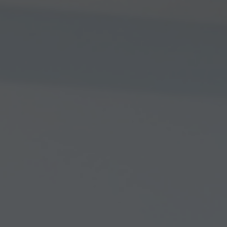
Arkivflytt
Arbetsmiljöpolicy
Bortforsling
Kassaskaps och tungflytt
ID06-certifiering
Dödsbostädning
Projektflytt totalentreprenad
Miljöpolicy
Bärhjälp
Butiksflytt
Kvalitetspolicy
Bortforsling av vitvaror
Avveckling och tömning
Trafikpolicy
Bortforsling av möbler
Internationell företagsflytt
Möbeltransport
Röjning
Moped och motorcykelflytt
Linjetrafik och samlastning
Utlandsflytt
Budtransporter