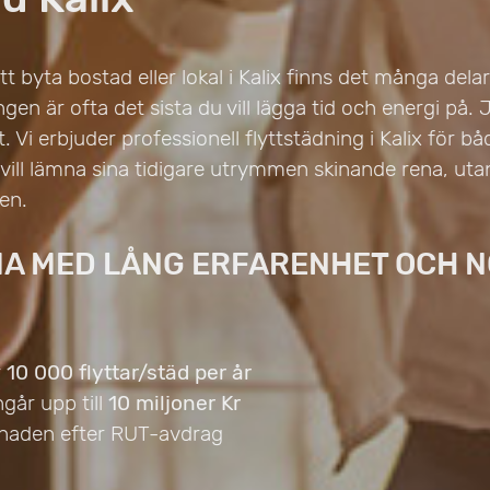
t byta bostad eller lokal i Kalix finns det många delar 
gen är ofta det sista du vill lägga tid och energi på. 
tt. Vi erbjuder professionell flyttstädning i Kalix för 
vill lämna sina tidigare utrymmen skinande rena, uta
en.
MA MED LÅNG ERFARENHET OCH 
r
10 000 flyttar/städ per år
ngår upp till
10 miljoner Kr
naden efter RUT-avdrag