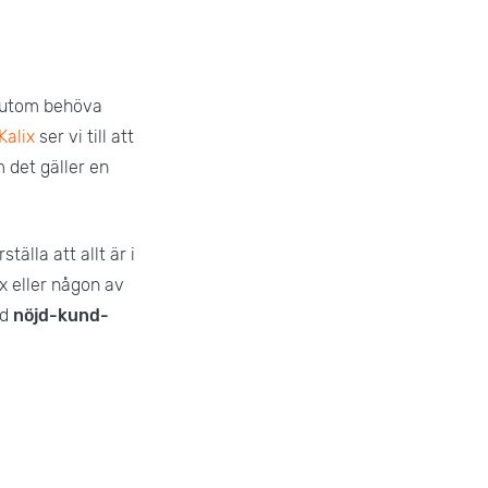
essutom behöva
Kalix
ser vi till att
m det gäller en
älla att allt är i
ix eller någon av
ed
nöjd-kund-