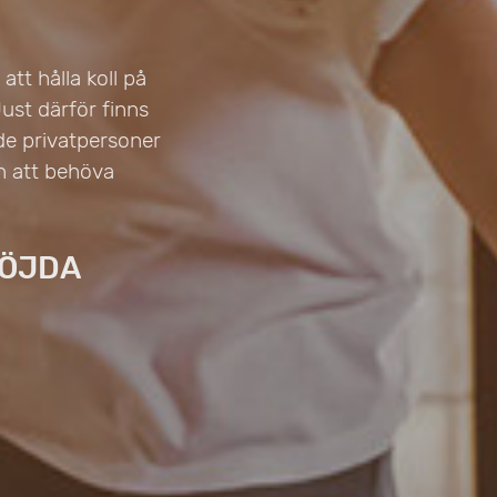
att hålla koll på
Just därför finns
både privatpersoner
n att behöva
NÖJDA