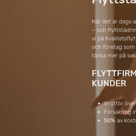
När det är dags at
– och flyttstädnin
vi på Kvalitetsfly
och företag som 
tänka mer på sak
FLYTTFIR
KUNDER
Vi utför öve
Försäkring i
50%
av kost