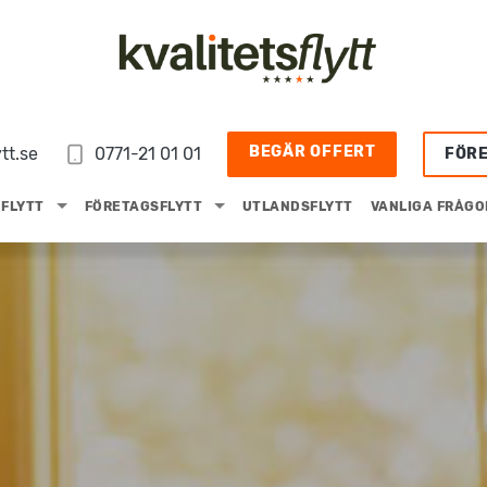
BEGÄR OFFERT
tt.se
0771-21 01 01
FÖR
FLYTT
FÖRETAGSFLYTT
UTLANDSFLYTT
VANLIGA FRÅGO