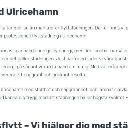
äd Ulricehamn
 tar mer tid än man tror är flyttstädningen. Därför finns vi p
r professionell flyttstädning i Ulricehamn.
 kännas spännande och ge ny energi, men den innebär också en 
 när det gäller städningen. Just därför erbjuder vi våra tjänste
ch energi på sådant vi kan ta hand om åt dig. Med vår erfarenhe
leverera ett noggrant och godkänt resultat.
 i Ulricehamn med stolthet och noggrannhet, och lämnar självk
tid känna dig trygg med att städningen håller högsta kvalitet – 
sflytt – Vi hjälper dig med st