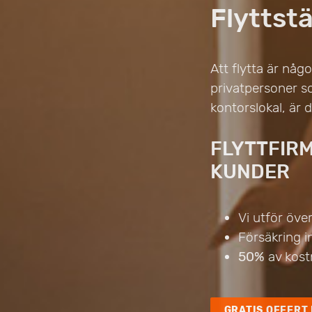
Flyttst
Att flytta är någ
privatpersoner s
kontorslokal, är
FLYTTFIR
KUNDER
Vi utför öve
Försäkring i
50%
av kost
GRATIS OFFERT 