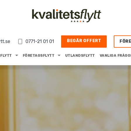
BEGÄR OFFERT
tt.se
0771-21 01 01
FÖR
FLYTT
FÖRETAGSFLYTT
UTLANDSFLYTT
VANLIGA FRÅGO