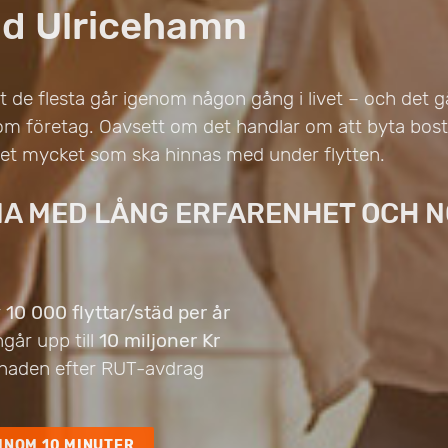
äd Ulricehamn
ot de flesta går igenom någon gång i livet – och det gä
om företag. Oavsett om det handlar om att byta bosta
 det mycket som ska hinnas med under flytten.
MA MED LÅNG ERFARENHET OCH 
r
10 000 flyttar/städ per år
ngår upp till
10 miljoner Kr
naden efter RUT-avdrag
INOM 10 MINUTER