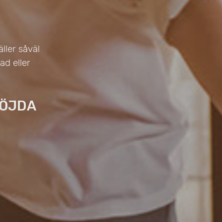
ller såväl
d eller
NÖJDA