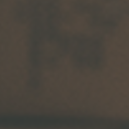
Arkivflytt
Arbetsmiljöpolicy
Bortforsling
Kassaskaps och tungflytt
ID06-certifiering
Dödsbostädning
Projektflytt totalentreprenad
Miljöpolicy
Bärhjälp
Butiksflytt
Kvalitetspolicy
Bortforsling av vitvaror
Avveckling och tömning
Trafikpolicy
Bortforsling av möbler
Internationell företagsflytt
Möbeltransport
Röjning
Moped och motorcykelflytt
Linjetrafik och samlastning
Utlandsflytt
Budtransporter