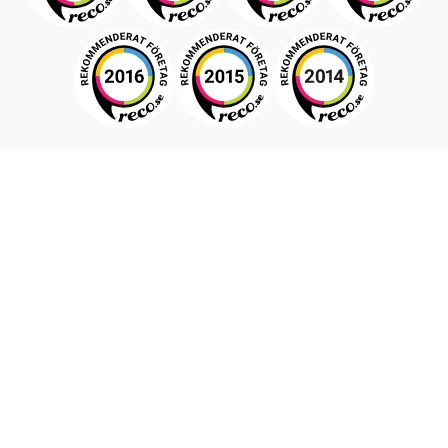
Snabboffert
Förnamn
Efternamn