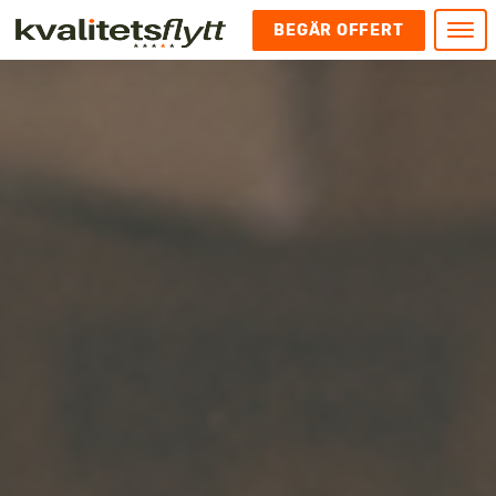
BEGÄR OFFERT
Meny
HEM
HÄR FINNS VI
KONTAKT
Kontakt
FLYTT
Kontakta oss
Flytt
FÖRETAGSFLYTT
Kundnöjdhet
Utlandsflytt
Företagsflytt
UTLANDSFLYTT
Om oss
Tungflytt
Kontorsflytt
VANLIGA FRÅGOR OCH SVAR
Bokningspolicy
Flyttpackning
It och serverflytt
KUBIKRÄKNARE
Integritetspolicy och Cookies
Pianoflytt
Industri och lagerflytt
Flyttjänster med rutavdrag
STÄD
Långflytt
Hotell och longstay flytt
Bohag 2010
Samtransport
Internflytt
Behörigheter & tillstånd
Tömning av Lägenhet