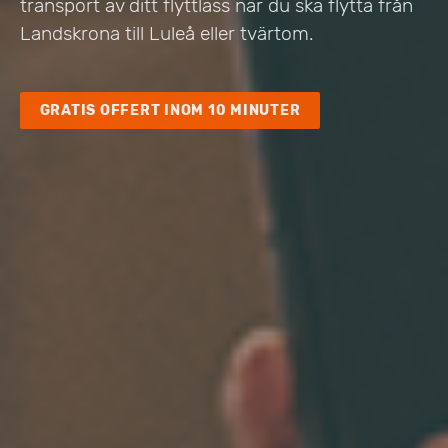
transport av ditt flyttlass när du ska flytta från
Landskrona till Luleå eller tvärtom.
GRATIS OFFERT INOM 10 MINUTER