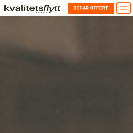
BEGÄR OFFERT
Meny
HEM
HÄR FINNS VI
KONTAKT
Kontakt
FLYTT
Kontakta oss
Flytt
FÖRETAGSFLYTT
Kundnöjdhet
Utlandsflytt
Företagsflytt
UTLANDSFLYTT
Om oss
Tungflytt
Kontorsflytt
VANLIGA FRÅGOR OCH SVAR
Bokningspolicy
Flyttpackning
It och serverflytt
KUBIKRÄKNARE
Integritetspolicy och Cookies
Pianoflytt
Industri och lagerflytt
Flyttjänster med rutavdrag
STÄD
Långflytt
Hotell och longstay flytt
Bohag 2010
Samtransport
Internflytt
Behörigheter & tillstånd
Tömning av Lägenhet