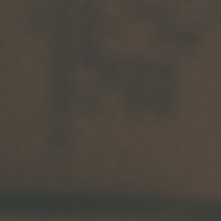
Arkivflytt
Arbetsmiljöpolicy
Bortforsling
Kassaskaps och tungflytt
ID06-certifiering
Dödsbostädning
Projektflytt totalentreprenad
Miljöpolicy
Bärhjälp
Butiksflytt
Kvalitetspolicy
Bortforsling av vitvaror
Avveckling och tömning
Trafikpolicy
Bortforsling av möbler
Internationell företagsflytt
Möbeltransport
Röjning
Moped och motorcykelflytt
Linjetrafik och samlastning
Utlandsflytt
Budtransporter