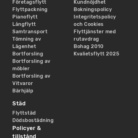
Företagsflytt
Kundnöjdhet
Flyttpackning
Bokningspolicy
Pianoflytt
Integritetspolicy
Långflytt
och Cookies
Samtransport
Flyttjänster med
Tömning av
rutavdrag
Lägenhet
Bohag 2010
Bortforsling
Kvalietsflytt 2025
Bortforsling av
möbler
Bortforsling av
Vitvaror
Bärhjälp
Städ
Flyttstäd
Dödsbostädning
Policyer &
tillstånd