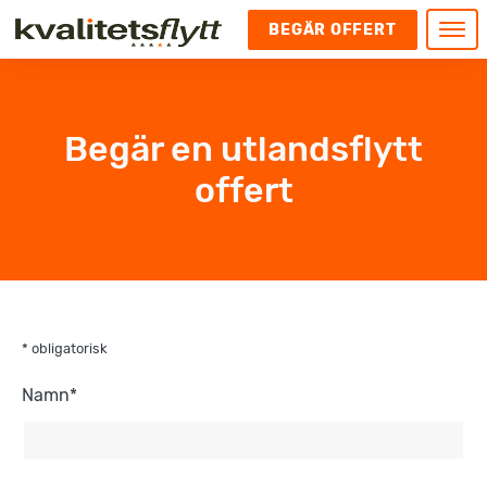
BEGÄR OFFERT
Meny
HEM
HÄR FINNS VI
Begär en utlandsflytt
KONTAKT
offert
Kontakt
FLYTT
Kontakta oss
Flytt
FÖRETAGSFLYTT
Kundnöjdhet
Utlandsflytt
Företagsflytt
UTLANDSFLYTT
Om oss
Tungflytt
Kontorsflytt
VANLIGA FRÅGOR OCH SVAR
Bokningspolicy
Flyttpackning
* obligatorisk
It och serverflytt
KUBIKRÄKNARE
Integritetspolicy och Cookies
Pianoflytt
Industri och lagerflytt
Namn*
Flyttjänster med rutavdrag
STÄD
Långflytt
Hotell och longstay flytt
Bohag 2010
Samtransport
Internflytt
Behörigheter & tillstånd
Tömning av Lägenhet