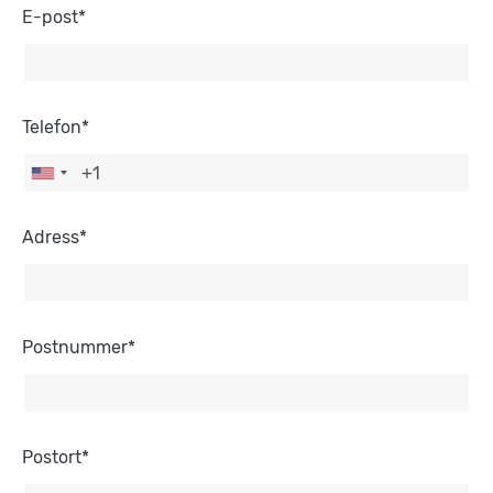
Arkivflytt
E-post*
Arbetsmiljöpolicy
Bortforsling
Kassaskaps och tungflytt
ID06-certifiering
Dödsbostädning
Projektflytt totalentreprenad
Miljöpolicy
Bärhjälp
Butiksflytt
Telefon*
Kvalitetspolicy
Bortforsling av vitvaror
Avveckling och tömning
Trafikpolicy
Bortforsling av möbler
Internationell företagsflytt
Möbeltransport
Adress*
Röjning
Moped och motorcykelflytt
Linjetrafik och samlastning
Postnummer*
Utlandsflytt
Budtransporter
Postort*