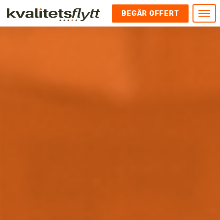
BEGÄR OFFERT
Meny
HEM
HÄR FINNS VI
KONTAKT
Kontakt
FLYTT
Kontakta oss
Flytt
FÖRETAGSFLYTT
Kundnöjdhet
Utlandsflytt
Företagsflytt
UTLANDSFLYTT
Om oss
Tungflytt
Kontorsflytt
VANLIGA FRÅGOR OCH SVAR
Bokningspolicy
Flyttpackning
It och serverflytt
KUBIKRÄKNARE
Integritetspolicy och Cookies
Pianoflytt
Industri och lagerflytt
Flyttjänster med rutavdrag
STÄD
Långflytt
Hotell och longstay flytt
Bohag 2010
Samtransport
Internflytt
Behörigheter & tillstånd
Tömning av Lägenhet