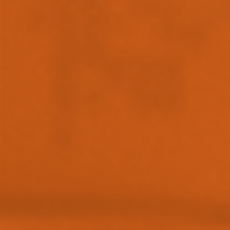
Arkivflytt
Arbetsmiljöpolicy
Bortforsling
Kassaskaps och tungflytt
ID06-certifiering
Dödsbostädning
Projektflytt totalentreprenad
Miljöpolicy
Bärhjälp
Butiksflytt
Kvalitetspolicy
Bortforsling av vitvaror
Avveckling och tömning
Trafikpolicy
Bortforsling av möbler
Internationell företagsflytt
Möbeltransport
Röjning
Moped och motorcykelflytt
Linjetrafik och samlastning
Utlandsflytt
Budtransporter