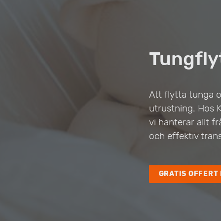
Tungflyt
Att flytta tunga
utrustning. Hos Kv
vi hanterar allt 
och effektiv tra
GRATIS OFFERT 