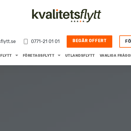
BEGÄR OFFERT
flytt.se
0771-21 01 01
F
FLYTT
FÖRETAGSFLYTT
UTLANDSFLYTT
VANLIGA FRÅGO