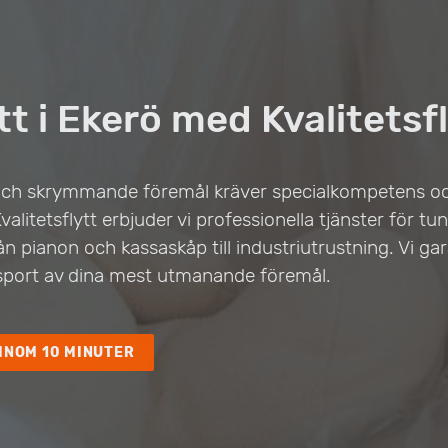
t i Ekerö med Kvalitetsf
 och skrymmande föremål kräver specialkompetens oc
alitetsflytt erbjuder vi professionella tjänster för tun
från pianon och kassaskåp till industriutrustning. Vi ga
nsport av dina mest utmanande föremål.
INOM 10 MINUTER