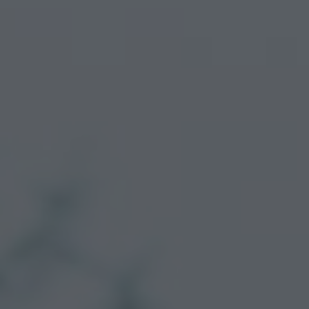
Arkivflytt
Arbetsmiljöpolicy
Bortforsling
Kassaskaps och tungflytt
ID06-certifiering
Dödsbostädning
Projektflytt totalentreprenad
Miljöpolicy
Bärhjälp
Butiksflytt
Kvalitetspolicy
Bortforsling av vitvaror
Avveckling och tömning
Trafikpolicy
Bortforsling av möbler
Internationell företagsflytt
Möbeltransport
Röjning
Moped och motorcykelflytt
Linjetrafik och samlastning
Utlandsflytt
Budtransporter