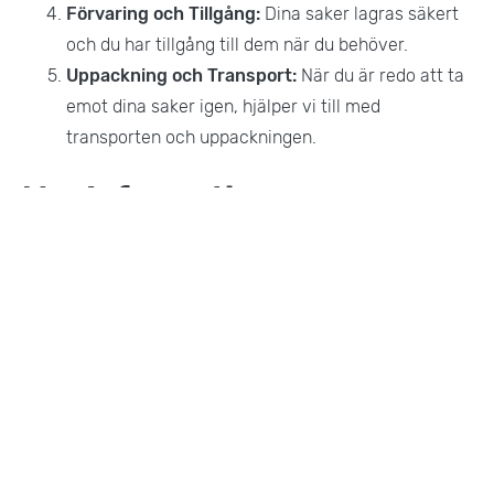
Förvaring och Tillgång:
Dina saker lagras säkert
och du har tillgång till dem när du behöver.
Uppackning och Transport:
När du är redo att ta
emot dina saker igen, hjälper vi till med
transporten och uppackningen.
Mer Information
Förutom magasinering erbjuder vi även:
Bohagsflytt:
Hjälp med att flytta hela ditt hem.
Företagsflytt:
Professionell flytt av kontor och
företag.
Flyttpackning:
Hjälp med att packa dina ägodelar
inför flytt.
Flyttstädning:
Professionell städning efter
flytten.