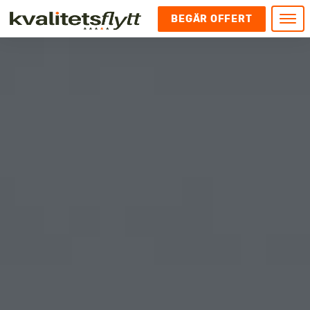
BEGÄR OFFERT
Meny
HEM
HÄR FINNS VI
KONTAKT
Kontakt
FLYTT
Kontakta oss
Flytt
FÖRETAGSFLYTT
Kundnöjdhet
Utlandsflytt
Företagsflytt
UTLANDSFLYTT
Om oss
Tungflytt
Kontorsflytt
VANLIGA FRÅGOR OCH SVAR
Bokningspolicy
Flyttpackning
It och serverflytt
KUBIKRÄKNARE
Integritetspolicy och Cookies
Pianoflytt
Industri och lagerflytt
Flyttjänster med rutavdrag
STÄD
Långflytt
Hotell och longstay flytt
Bohag 2010
Samtransport
Internflytt
Behörigheter & tillstånd
Tömning av Lägenhet