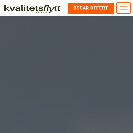
BEGÄR OFFERT
Meny
HEM
HÄR FINNS VI
KONTAKT
Kontakt
FLYTT
Kontakta oss
Flytt
FÖRETAGSFLYTT
Kundnöjdhet
Utlandsflytt
Företagsflytt
UTLANDSFLYTT
Om oss
Tungflytt
Kontorsflytt
VANLIGA FRÅGOR OCH SVAR
Bokningspolicy
Flyttpackning
It och serverflytt
KUBIKRÄKNARE
Integritetspolicy och Cookies
Pianoflytt
Industri och lagerflytt
Flyttjänster med rutavdrag
STÄD
Långflytt
Hotell och longstay flytt
Bohag 2010
Samtransport
Internflytt
Behörigheter & tillstånd
Tömning av Lägenhet