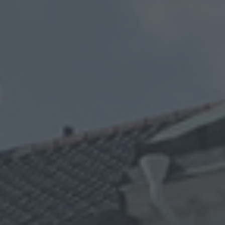
Arkivflytt
Arbetsmiljöpolicy
Bortforsling
Kassaskaps och tungflytt
ID06-certifiering
Dödsbostädning
Projektflytt totalentreprenad
Miljöpolicy
Bärhjälp
Butiksflytt
Kvalitetspolicy
Bortforsling av vitvaror
Avveckling och tömning
Trafikpolicy
Bortforsling av möbler
Internationell företagsflytt
Möbeltransport
Röjning
Moped och motorcykelflytt
Linjetrafik och samlastning
Utlandsflytt
Budtransporter