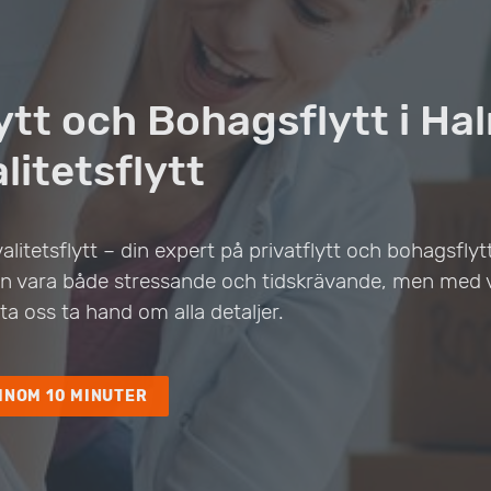
lytt och Bohagsflytt i H
litetsflytt
alitetsflytt – din expert på privatflytt och bohagsflytt
 kan vara både stressande och tidskrävande, men med v
ta oss ta hand om alla detaljer.
INOM 10 MINUTER