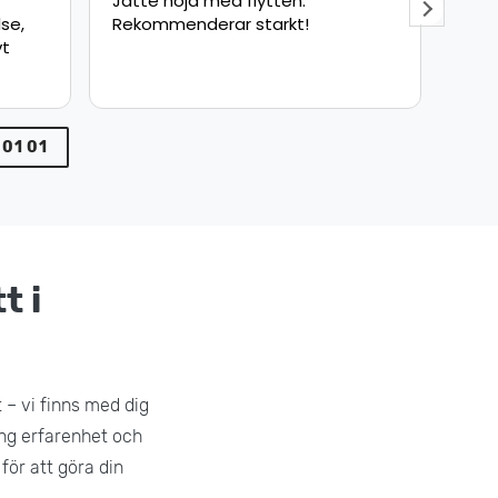
Snabb och säker leverans bra
Fly
jobbat !
sna
pun
min
var
 01 01
t i
 – vi finns med dig
lång erfarenhet och
för att göra din