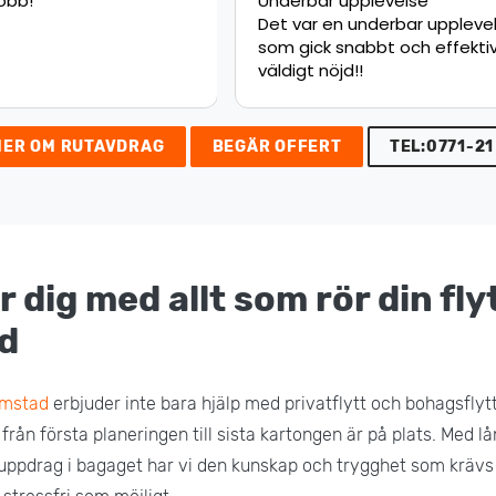
upplevelse
Jätte nöjd med flytten.
 underbar upplevelse,
Rekommenderar starkt!
nabbt och effektivt
d!!
MER OM RUTAVDRAG
BEGÄR OFFERT
TEL:0771-21
r dig med allt som rör din flyt
d
almstad
erbjuder inte bara hjälp med privatflytt och bohagsflytt
 från första planeringen till sista kartongen är på plats. Med 
uppdrag i bagaget har vi den kunskap och trygghet som krävs 