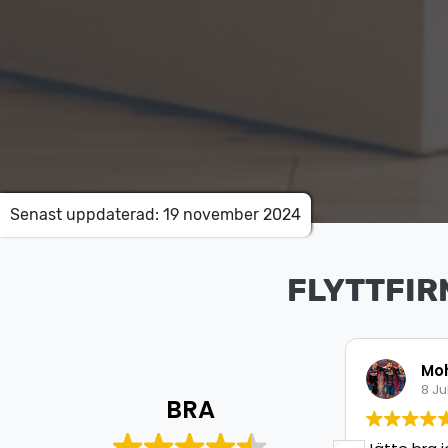
Senast uppdaterad: 19 november 2024
FLYTTFIR
Mohamed Aweys
Is
8 Juli 2026
8 J
BRA