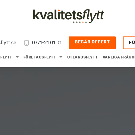
BEGÄR OFFERT
flytt.se
0771-21 01 01
F
FLYTT
FÖRETAGSFLYTT
UTLANDSFLYTT
VANLIGA FRÅGO