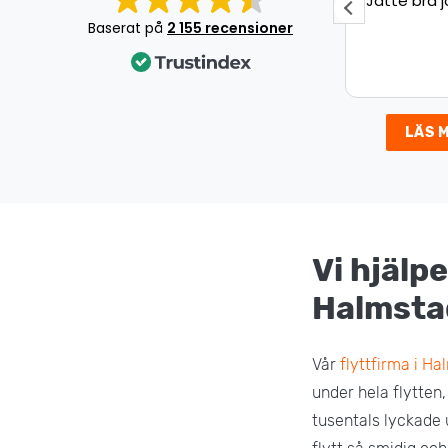
Jätte bra jobb!
Underbar 
Det var en
Baserat på
2 155 recensioner
som gick s
väldigt nöj
LÄS 
Vi hjälpe
Halmsta
Vår
flyttfirma i H
under hela flytten,
tusentals lyckade 