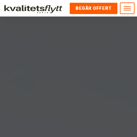
BEGÄR OFFERT
Meny
HEM
HÄR FINNS VI
KONTAKT
Kontakt
FLYTT
Kontakta oss
Flytt
FÖRETAGSFLYTT
Kundnöjdhet
Utlandsflytt
Företagsflytt
UTLANDSFLYTT
Om oss
Tungflytt
Kontorsflytt
VANLIGA FRÅGOR OCH SVAR
Bokningspolicy
Flyttpackning
It och serverflytt
KUBIKRÄKNARE
Integritetspolicy och Cookies
Pianoflytt
Industri och lagerflytt
Flyttjänster med rutavdrag
STÄD
Långflytt
Hotell och longstay flytt
Bohag 2010
Samtransport
Internflytt
Behörigheter & tillstånd
Tömning av Lägenhet