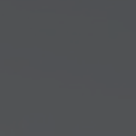
Arkivflytt
Arbetsmiljöpolicy
Bortforsling
Kassaskaps och tungflytt
ID06-certifiering
Dödsbostädning
Projektflytt totalentreprenad
Miljöpolicy
Bärhjälp
Butiksflytt
Kvalitetspolicy
Bortforsling av vitvaror
Avveckling och tömning
Trafikpolicy
Bortforsling av möbler
Internationell företagsflytt
Möbeltransport
Röjning
Moped och motorcykelflytt
Linjetrafik och samlastning
Utlandsflytt
Budtransporter