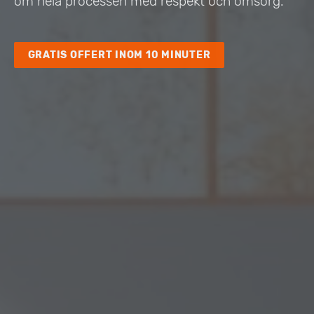
om hela processen med respekt och omsorg.
GRATIS OFFERT INOM 10 MINUTER