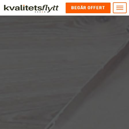
BEGÄR OFFERT
Meny
HEM
HÄR FINNS VI
KONTAKT
Kontakt
FLYTT
Kontakta oss
Flytt
FÖRETAGSFLYTT
Kundnöjdhet
Utlandsflytt
Företagsflytt
UTLANDSFLYTT
Om oss
Tungflytt
Kontorsflytt
VANLIGA FRÅGOR OCH SVAR
Bokningspolicy
Flyttpackning
It och serverflytt
KUBIKRÄKNARE
Integritetspolicy och Cookies
Pianoflytt
Industri och lagerflytt
Flyttjänster med rutavdrag
STÄD
Långflytt
Hotell och longstay flytt
Bohag 2010
Samtransport
Internflytt
Behörigheter & tillstånd
Tömning av Lägenhet