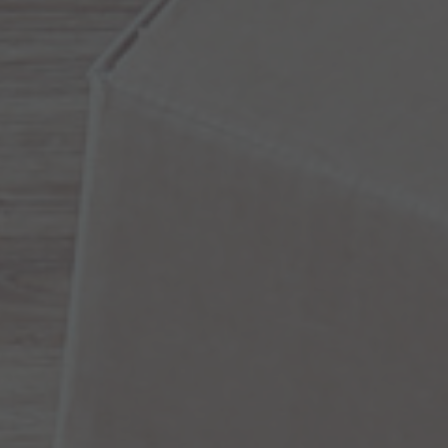
Arkivflytt
Arbetsmiljöpolicy
Bortforsling
Kassaskaps och tungflytt
ID06-certifiering
Dödsbostädning
Projektflytt totalentreprenad
Miljöpolicy
Bärhjälp
Butiksflytt
Kvalitetspolicy
Bortforsling av vitvaror
Avveckling och tömning
Trafikpolicy
Bortforsling av möbler
Internationell företagsflytt
Möbeltransport
Röjning
Moped och motorcykelflytt
Linjetrafik och samlastning
Utlandsflytt
Budtransporter