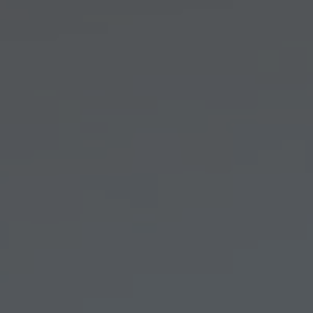
Arkivflytt
Arbetsmiljöpolicy
Bortforsling
Kassaskaps och tungflytt
ID06-certifiering
Dödsbostädning
Projektflytt totalentreprenad
Miljöpolicy
Bärhjälp
Butiksflytt
Kvalitetspolicy
Bortforsling av vitvaror
Avveckling och tömning
Trafikpolicy
Bortforsling av möbler
Internationell företagsflytt
Möbeltransport
Röjning
Moped och motorcykelflytt
Linjetrafik och samlastning
Utlandsflytt
Budtransporter