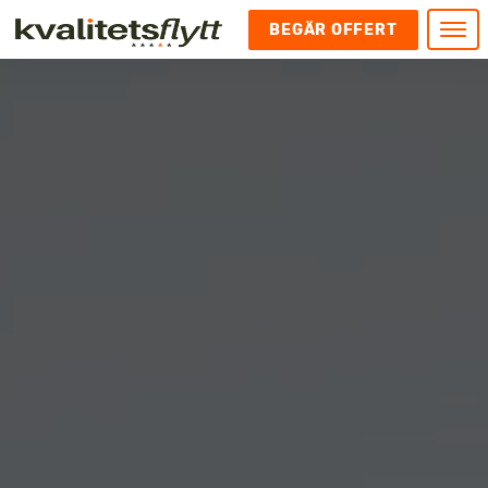
BEGÄR OFFERT
Meny
HEM
HÄR FINNS VI
KONTAKT
Kontakt
FLYTT
Kontakta oss
Flytt
FÖRETAGSFLYTT
Kundnöjdhet
Utlandsflytt
Företagsflytt
UTLANDSFLYTT
Om oss
Tungflytt
Kontorsflytt
VANLIGA FRÅGOR OCH SVAR
Bokningspolicy
Flyttpackning
It och serverflytt
KUBIKRÄKNARE
Integritetspolicy och Cookies
Pianoflytt
Industri och lagerflytt
Flyttjänster med rutavdrag
STÄD
Långflytt
Hotell och longstay flytt
Bohag 2010
Samtransport
Internflytt
Behörigheter & tillstånd
Tömning av Lägenhet