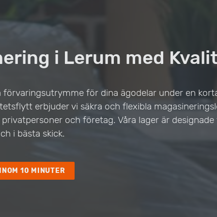
ering i Lerum med Kvalit
 förvaringsutrymme för dina ägodelar under en kortar
tetsflytt erbjuder vi säkra och flexibla magasinerings
rivatpersoner och företag. Våra lager är designade f
h i bästa skick.
INOM 10 MINUTER