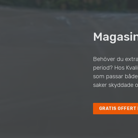
Magasin
Behöver du extra
period? Hos Kvali
som passar både p
saker skyddade oc
GRATIS OFFERT 