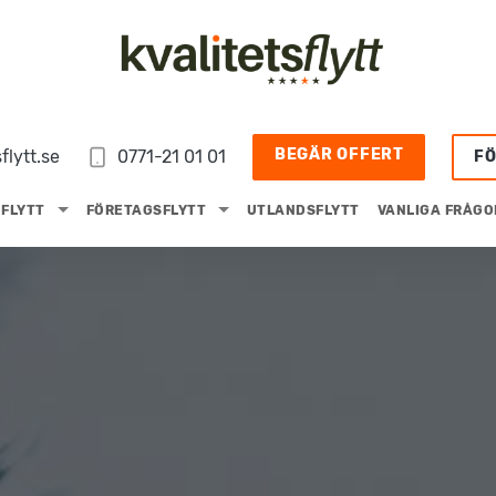
BEGÄR OFFERT
flytt.se
0771-21 01 01
F
FLYTT
FÖRETAGSFLYTT
UTLANDSFLYTT
VANLIGA FRÅGO