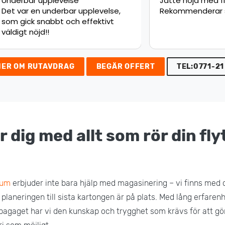
upplevelse
Jätte nöjd med flytten.
 underbar upplevelse,
Rekommenderar starkt!
nabbt och effektivt
d!!
MER OM RUTAVDRAG
BEGÄR OFFERT
TEL:0771-21
r dig med allt som rör din flyt
rum
erbjuder inte bara hjälp med magasinering – vi finns med 
a planeringen till sista kartongen är på plats. Med lång erfaren
bagaget har vi den kunskap och trygghet som krävs för att gör