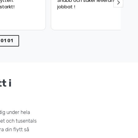
Snabb och säker leverans bra
Fly
jobbat !
sna
pun
min
var
 01 01
t i
dig under hela
het och tusentals
a din flytt så