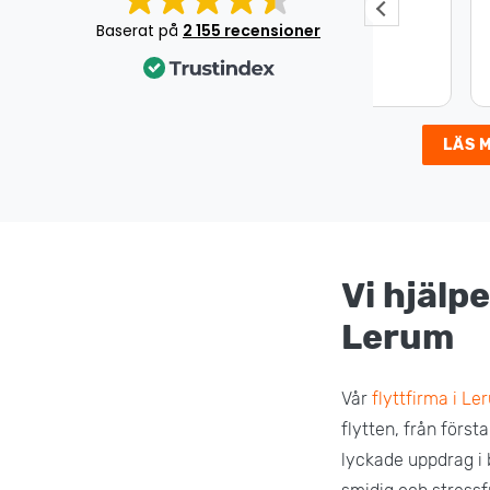
Jätte bra jobb!
Underbar 
Det var en
Baserat på
2 155 recensioner
som gick s
väldigt nöj
LÄS 
Vi hjälpe
Lerum
Vår
flyttfirma i Le
flytten, från först
lyckade uppdrag i 