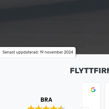
Senast uppdaterad: 19 november 2024
FLYTTFIR
Mohamed Aweys
Is
8 Juli 2026
8 J
BRA