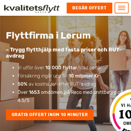
BEGÄR OFFERT
Meny
HEM
Flyttfirma i Lerum
HÄR FINNS VI
KONTAKT
– Trygg flytthjälp med fasta priser och RUT-
Kontakt
avdrag
FLYTT
Kontakta oss
Flytt
FÖRETAGSFLYTT
Vi utför över
10 000 flyttar
/städ per år
Kundnöjdhet
Utlandsflytt
Försäkring ingår upp till
10 miljoner Kr
Företagsflytt
UTLANDSFLYTT
Om oss
50%
av kostnaden efter RUT-avdrag
Tungflytt
Kontorsflytt
VANLIGA FRÅGOR OCH SVAR
Bokningspolicy
Över
1653
omdömen på Reco med snittbetyg på
Flyttpackning
It och serverflytt
KUBIKRÄKNARE
4.5/5
Integritetspolicy och Cookies
Pianoflytt
Industri och lagerflytt
Flyttjänster med rutavdrag
STÄD
Långflytt
Hotell och longstay flytt
GRATIS OFFERT INOM 10 MINUTER
Bohag 2010
Samtransport
Internflytt
Behörigheter & tillstånd
Tömning av Lägenhet