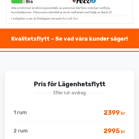
Kvalitetsflytt – Se vad våra kunder säger!
Pris för Lägenhetsflytt
Efter rut-avdrag
2399
1 rum
kr
2995
2 rum
kr