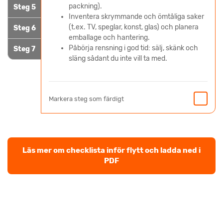
packning).
Steg 5
Inventera skrymmande och ömtåliga saker
(t.ex. TV, speglar, konst, glas) och planera
Steg 6
emballage och hantering.
Påbörja rensning i god tid: sälj, skänk och
Steg 7
släng sådant du inte vill ta med.
Markera steg som färdigt
Läs mer om checklista inför flytt och ladda ned i
PDF