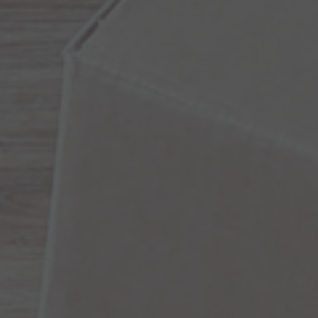
Arkivflytt
Arbetsmiljöpolicy
Bortforsling
Kassaskaps och tungflytt
ID06-certifiering
Dödsbostädning
Projektflytt totalentreprenad
Miljöpolicy
Bärhjälp
Butiksflytt
Kvalitetspolicy
Bortforsling av vitvaror
Avveckling och tömning
Trafikpolicy
Bortforsling av möbler
Internationell företagsflytt
Möbeltransport
Röjning
Moped och motorcykelflytt
Linjetrafik och samlastning
Utlandsflytt
Budtransporter