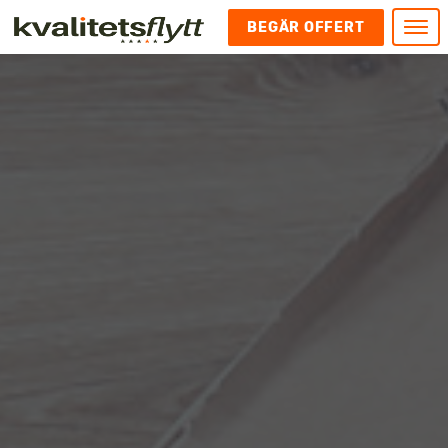
BEGÄR OFFERT
Meny
HEM
HÄR FINNS VI
KONTAKT
Kontakt
FLYTT
Kontakta oss
Flytt
FÖRETAGSFLYTT
Kundnöjdhet
Utlandsflytt
Företagsflytt
UTLANDSFLYTT
Om oss
Tungflytt
Kontorsflytt
VANLIGA FRÅGOR OCH SVAR
Bokningspolicy
Flyttpackning
It och serverflytt
KUBIKRÄKNARE
Integritetspolicy och Cookies
Pianoflytt
Industri och lagerflytt
Flyttjänster med rutavdrag
STÄD
Långflytt
Hotell och longstay flytt
Bohag 2010
Samtransport
Internflytt
Behörigheter & tillstånd
Tömning av Lägenhet