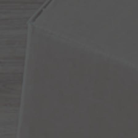
Arkivflytt
Arbetsmiljöpolicy
Bortforsling
Kassaskaps och tungflytt
ID06-certifiering
Dödsbostädning
Projektflytt totalentreprenad
Miljöpolicy
Bärhjälp
Butiksflytt
Kvalitetspolicy
Bortforsling av vitvaror
Avveckling och tömning
Trafikpolicy
Bortforsling av möbler
Internationell företagsflytt
Möbeltransport
Röjning
Moped och motorcykelflytt
Linjetrafik och samlastning
Utlandsflytt
Budtransporter