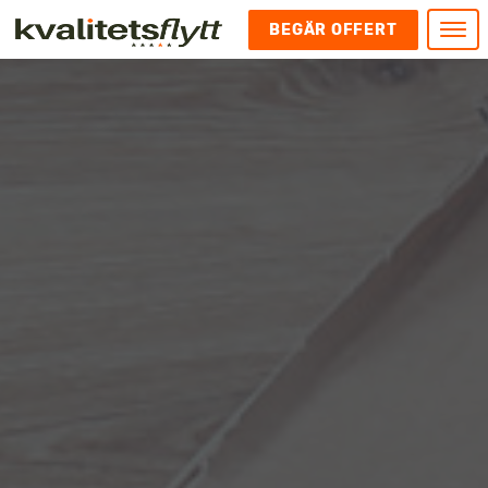
BEGÄR OFFERT
Meny
HEM
HÄR FINNS VI
KONTAKT
Kontakt
FLYTT
Kontakta oss
Flytt
FÖRETAGSFLYTT
Kundnöjdhet
Utlandsflytt
Företagsflytt
UTLANDSFLYTT
Om oss
Tungflytt
Kontorsflytt
VANLIGA FRÅGOR OCH SVAR
Bokningspolicy
Flyttpackning
It och serverflytt
KUBIKRÄKNARE
Integritetspolicy och Cookies
Pianoflytt
Industri och lagerflytt
Flyttjänster med rutavdrag
STÄD
Långflytt
Hotell och longstay flytt
Bohag 2010
Samtransport
Internflytt
Behörigheter & tillstånd
Tömning av Lägenhet