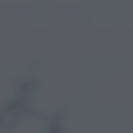
Arkivflytt
Arbetsmiljöpolicy
Bortforsling
Kassaskaps och tungflytt
ID06-certifiering
Dödsbostädning
Projektflytt totalentreprenad
Miljöpolicy
Bärhjälp
Butiksflytt
Kvalitetspolicy
Bortforsling av vitvaror
Avveckling och tömning
Trafikpolicy
Bortforsling av möbler
Internationell företagsflytt
Möbeltransport
Röjning
Moped och motorcykelflytt
Linjetrafik och samlastning
Utlandsflytt
Budtransporter