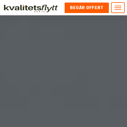
BEGÄR OFFERT
Meny
HEM
HÄR FINNS VI
KONTAKT
Kontakt
FLYTT
Kontakta oss
Flytt
FÖRETAGSFLYTT
Kundnöjdhet
Utlandsflytt
Företagsflytt
UTLANDSFLYTT
Om oss
Tungflytt
Kontorsflytt
VANLIGA FRÅGOR OCH SVAR
Bokningspolicy
Flyttpackning
It och serverflytt
KUBIKRÄKNARE
Integritetspolicy och Cookies
Pianoflytt
Industri och lagerflytt
Flyttjänster med rutavdrag
STÄD
Långflytt
Hotell och longstay flytt
Bohag 2010
Samtransport
Internflytt
Behörigheter & tillstånd
Tömning av Lägenhet