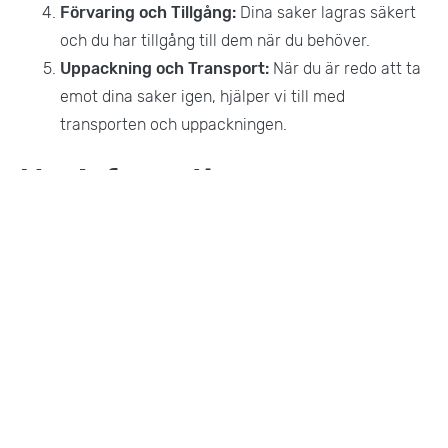
Förvaring och Tillgång:
Dina saker lagras säkert
och du har tillgång till dem när du behöver.
Uppackning och Transport:
När du är redo att ta
emot dina saker igen, hjälper vi till med
transporten och uppackningen.
Mer Information
Förutom magasinering erbjuder vi även:
Bohagsflytt:
Hjälp med att flytta hela ditt hem.
Företagsflytt:
Professionell flytt av kontor och
företag.
Flyttpackning:
Hjälp med att packa dina ägodelar
inför flytt.
Flyttstädning:
Professionell städning efter
flytten.