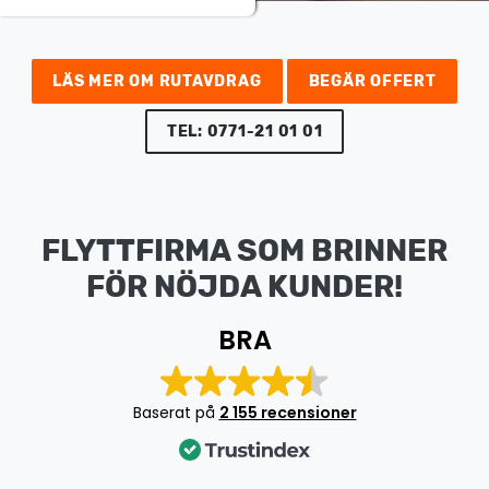
Arkivflytt
Arbetsmiljöpolicy
Bortforsling
Kassaskaps och tungflytt
ID06-certifiering
Dödsbostädning
Projektflytt totalentreprenad
LÄS MER OM RUTAVDRAG
BEGÄR OFFERT
Miljöpolicy
Bärhjälp
Butiksflytt
TEL: 0771-21 01 01
Kvalitetspolicy
Bortforsling av vitvaror
Avveckling och tömning
Trafikpolicy
Bortforsling av möbler
Internationell företagsflytt
Möbeltransport
FLYTTFIRMA SOM BRINNER
Röjning
FÖR NÖJDA KUNDER!
Moped och motorcykelflytt
Linjetrafik och samlastning
BRA
Utlandsflytt
Budtransporter
Baserat på
2 155 recensioner