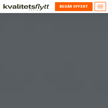
BEGÄR OFFERT
Meny
HEM
HÄR FINNS VI
KONTAKT
Kontakt
FLYTT
Kontakta oss
Flytt
FÖRETAGSFLYTT
Kundnöjdhet
Utlandsflytt
Företagsflytt
UTLANDSFLYTT
Om oss
Tungflytt
Kontorsflytt
VANLIGA FRÅGOR OCH SVAR
Bokningspolicy
Flyttpackning
It och serverflytt
KUBIKRÄKNARE
Integritetspolicy och Cookies
Pianoflytt
Industri och lagerflytt
Flyttjänster med rutavdrag
STÄD
Långflytt
Hotell och longstay flytt
Bohag 2010
Samtransport
Internflytt
Behörigheter & tillstånd
Tömning av Lägenhet