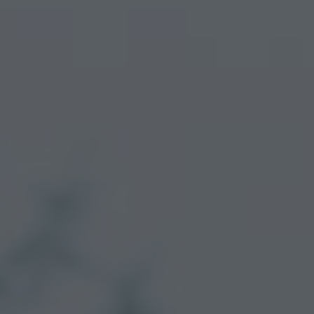
Arkivflytt
Arbetsmiljöpolicy
Bortforsling
Kassaskaps och tungflytt
ID06-certifiering
Dödsbostädning
Projektflytt totalentreprenad
Miljöpolicy
Bärhjälp
Butiksflytt
Kvalitetspolicy
Bortforsling av vitvaror
Avveckling och tömning
Trafikpolicy
Bortforsling av möbler
Internationell företagsflytt
Möbeltransport
Röjning
Moped och motorcykelflytt
Linjetrafik och samlastning
Utlandsflytt
Budtransporter