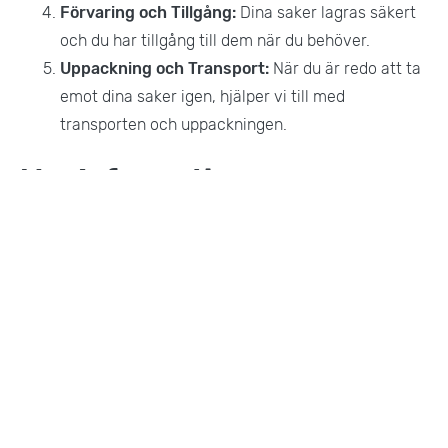
Förvaring och Tillgång:
Dina saker lagras säkert
och du har tillgång till dem när du behöver.
Uppackning och Transport:
När du är redo att ta
emot dina saker igen, hjälper vi till med
transporten och uppackningen.
Mer Information
Förutom magasinering erbjuder vi även:
Bohagsflytt:
Hjälp med att flytta hela ditt hem.
Företagsflytt:
Professionell flytt av kontor och
företag.
Flyttpackning:
Hjälp med att packa dina ägodelar
inför flytt.
Flyttstädning:
Professionell städning efter
flytten.