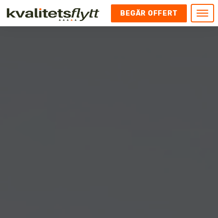
BEGÄR OFFERT
Meny
HEM
HÄR FINNS VI
KONTAKT
Kontakt
FLYTT
Kontakta oss
Flytt
FÖRETAGSFLYTT
Kundnöjdhet
Utlandsflytt
Företagsflytt
UTLANDSFLYTT
Om oss
Tungflytt
Kontorsflytt
VANLIGA FRÅGOR OCH SVAR
Bokningspolicy
Flyttpackning
It och serverflytt
KUBIKRÄKNARE
Integritetspolicy och Cookies
Pianoflytt
Industri och lagerflytt
Flyttjänster med rutavdrag
STÄD
Långflytt
Hotell och longstay flytt
Bohag 2010
Samtransport
Internflytt
Behörigheter & tillstånd
Tömning av Lägenhet