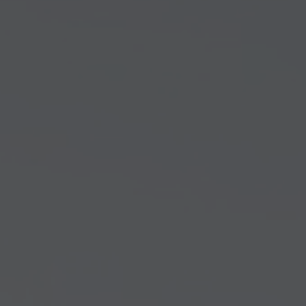
Arkivflytt
Arbetsmiljöpolicy
Bortforsling
Kassaskaps och tungflytt
ID06-certifiering
Dödsbostädning
Projektflytt totalentreprenad
Miljöpolicy
Bärhjälp
Butiksflytt
Kvalitetspolicy
Bortforsling av vitvaror
Avveckling och tömning
Trafikpolicy
Bortforsling av möbler
Internationell företagsflytt
Möbeltransport
Röjning
Moped och motorcykelflytt
Linjetrafik och samlastning
Utlandsflytt
Budtransporter