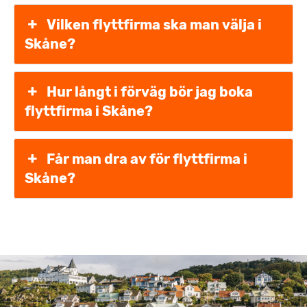
Vilken flyttfirma ska man välja i
Skåne?
Hur långt i förväg bör jag boka
flyttfirma i Skåne?
Får man dra av för flyttfirma i
Skåne?