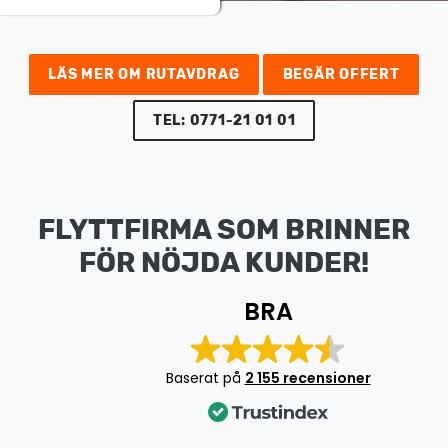
Arkivflytt
Arbetsmiljöpolicy
Bortforsling
Kassaskaps och tungflytt
ID06-certifiering
Dödsbostädning
Projektflytt totalentreprenad
LÄS MER OM RUTAVDRAG
BEGÄR OFFERT
Miljöpolicy
Bärhjälp
Butiksflytt
TEL: 0771-21 01 01
Kvalitetspolicy
Bortforsling av vitvaror
Avveckling och tömning
Trafikpolicy
Bortforsling av möbler
Internationell företagsflytt
Möbeltransport
FLYTTFIRMA SOM BRINNER
Röjning
FÖR NÖJDA KUNDER!
Moped och motorcykelflytt
Linjetrafik och samlastning
BRA
Utlandsflytt
Budtransporter
Baserat på
2 155 recensioner