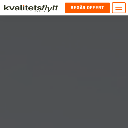
BEGÄR OFFERT
Meny
HEM
HÄR FINNS VI
KONTAKT
Kontakt
FLYTT
Kontakta oss
Flytt
FÖRETAGSFLYTT
Kundnöjdhet
Utlandsflytt
Företagsflytt
UTLANDSFLYTT
Om oss
Tungflytt
Kontorsflytt
VANLIGA FRÅGOR OCH SVAR
Bokningspolicy
Flyttpackning
It och serverflytt
KUBIKRÄKNARE
Integritetspolicy och Cookies
Pianoflytt
Industri och lagerflytt
Flyttjänster med rutavdrag
STÄD
Långflytt
Hotell och longstay flytt
Bohag 2010
Samtransport
Internflytt
Behörigheter & tillstånd
Tömning av Lägenhet