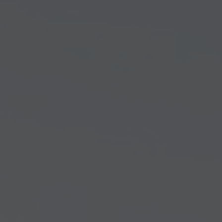
Arkivflytt
Arbetsmiljöpolicy
Bortforsling
Kassaskaps och tungflytt
ID06-certifiering
Dödsbostädning
Projektflytt totalentreprenad
Miljöpolicy
Bärhjälp
Butiksflytt
Kvalitetspolicy
Bortforsling av vitvaror
Avveckling och tömning
Trafikpolicy
Bortforsling av möbler
Internationell företagsflytt
Möbeltransport
Röjning
Moped och motorcykelflytt
Linjetrafik och samlastning
Utlandsflytt
Budtransporter