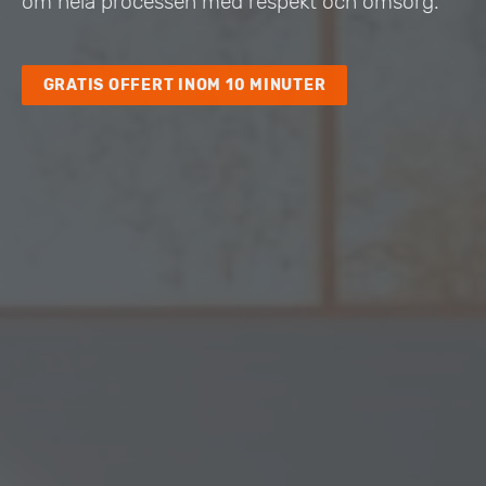
om hela processen med respekt och omsorg.
GRATIS OFFERT INOM 10 MINUTER